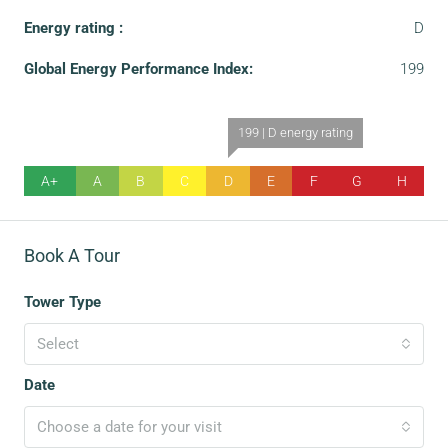
Energy rating :
D
Global Energy Performance Index:
199
199 | D energy rating
A+
A
B
C
D
E
F
G
H
Book A Tour
Tower Type
Select
Date
Choose a date for your visit