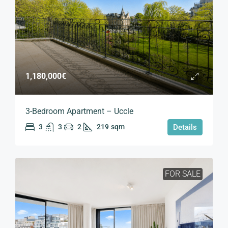
1,180,000€
3-Bedroom Apartment – Uccle
3
3
2
219
sqm
Details
FOR SALE