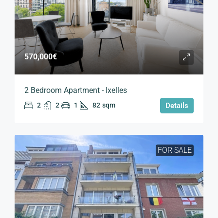
570,000€
2 Bedroom Apartment - Ixelles
2
2
1
82
sqm
Details
FOR SALE