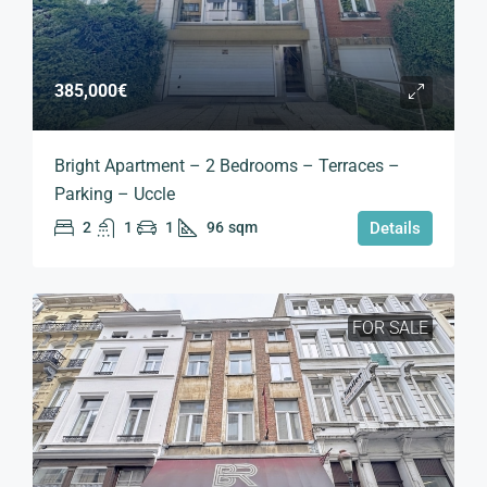
385,000€
Bright Apartment – 2 Bedrooms – Terraces –
Parking – Uccle
2
1
1
96
sqm
Details
FOR SALE