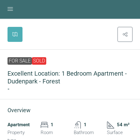
Leaflet
|
©
OpenStreetMap
contributors
+
-
FOR SALE
SOLD
Excellent Location: 1 Bedroom Apartment -
Dudenpark - Forest
-
Overview
Apartment
1
1
54 m²
Property
Room
Bathroom
Surface