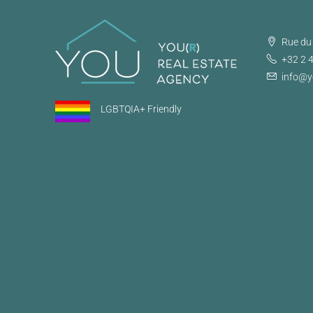
Rue du 
+32 2 
info@y
LGBTQIA+ Friendly