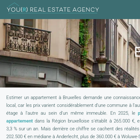
E
Estimer un appartement à Bruxelles demande une connaissanc
local, car les prix varient considérablement d’une commune à l’a
étage à l’autre au sein d’un même immeuble. En 2025, le
appartement
dans la Région bruxelloise s’établit à 265.000 €, 
3,3 % sur un an. Mais derrière ce chiffre se cachent des réalités 
202.500 € en médiane à Anderlecht, plus de 360.000 € à Woluwe-S