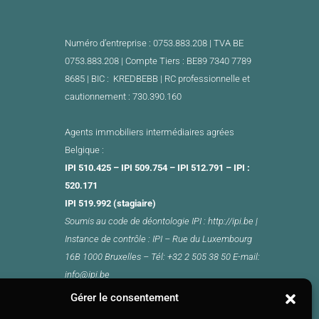
Numéro d’entreprise : 0753.883.208 | TVA BE
0753.883.208 |
Compte Tiers : BE89 7340 7789
8685 | BIC : KREDBEBB |
RC professionnelle et
cautionnement : 730.390.160
Agents immobiliers intermédiaires agrées
Belgique :
IPI 510.425 – IPI 509.754 – IPI 512.791 – IPI :
520.171
IPI 519.992 (stagiaire)
Soumis au
code de déontologie
IPI :
http://ipi.be
|
Instance de contrôle : IPI –
Rue du Luxembourg
16B 1000 Bruxelles –
Tél: +32 2 505 38 50 E-mail:
info@ipi.be
Gérer le consentement