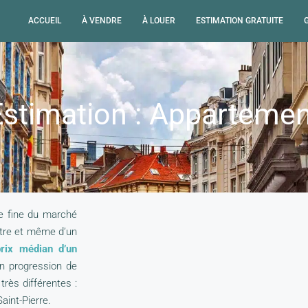
ACCUEIL
À VENDRE
À LOUER
ESTIMATION GRATUITE
stimation :
Appartemen
e fine du marché
utre et même d’un
prix médian d’un
en progression de
très différentes :
aint-Pierre.