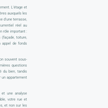
ement. L’étage et
itères auxquels les
ce d’une terrasse,
rrentiel réel au
n rôle important :
(façade, toiture,
un appel de fonds
ion souvent sous-
emières questions
é du bien, tandis
r un appartement
 et une analyse
ble, votre rue et
, et non sur les