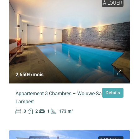
À LOUER
2,650€
/mois
Détails
Appartement 3 Chambres – Woluwe-Saint-
Lambert
3
2
1
173
m²