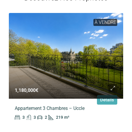
À VENDRE
1,180,000€
Détails
Appartement 3 Chambres – Uccle
3
3
2
219
m²