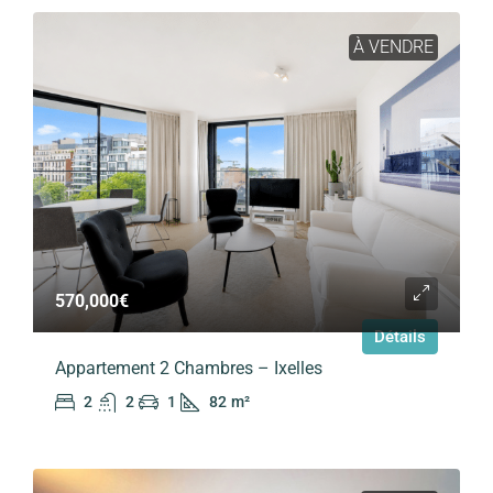
À VENDRE
570,000€
Détails
Appartement 2 Chambres – Ixelles
2
2
1
82
m²