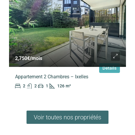
2,750€
/mois
Détails
Appartement 2 Chambres – Ixelles
2
2
1
126
m²
Voir toutes nos propriétés