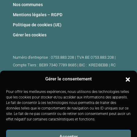
Nos communes
Mentions légales – RGPD
Politique de cookies (UE)
Gérer les cookies
Numéro d’entreprise : 0753.883.208 | TVA BE 0753.883.208 |
Compte Tiers : BE89 7340 7789 8685 | BIC : KREDBEBB |
RC
professionnelle et cautionnement : 730.390.160
Gérer le consentement
Agents immobiliers intermédiaires agrées Belgique :
Pour offrir les meilleures expériences, nous utilisons des technologies telles
IPI 510.425 – IPI 509.754 – IPI 512.791 – IPI : 520.171
que les cookies pour stocker et/ou accéder aux informations des appareils.
Le fait de consentir à ces technologies nous permettra de traiter des
IPI 519.992 (stagiaire)
données telles que le comportement de navigation ou les ID uniques sur ce
Soumis au
code de déontologie
IPI :
http://ipi.be
|
Instance de
site. Le fait de ne pas consentir ou de retirer son consentement peut avoir un
contrôle : IPI –
Rue du Luxembourg 16B 1000 Bruxelles –
Tél: +32
effet négatif sur certaines caractéristiques et fonctions.
2 505 38 50 E-mail:
info@ipi.be
Accepter