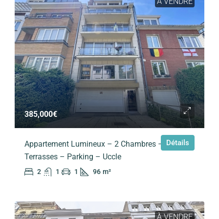
À VENDRE
385,000€
Détails
Appartement Lumineux – 2 Chambres –
Terrasses – Parking – Uccle
2
1
1
96
m²
À VENDRE