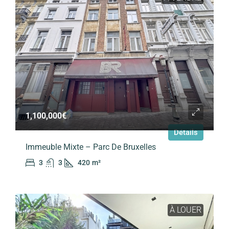
1,100,000€
Détails
Immeuble Mixte – Parc De Bruxelles
3
3
420
m²
À LOUER