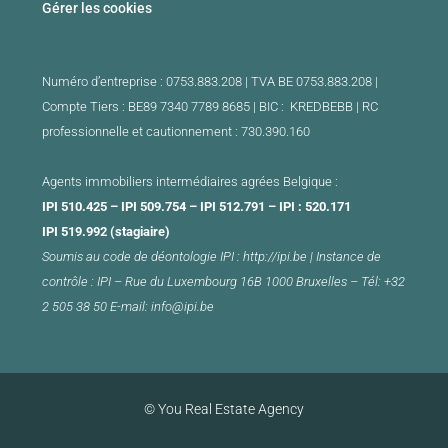
Gérer les cookies
Numéro d’entreprise : 0753.883.208 | TVA BE 0753.883.208 |
Compte Tiers : BE89 7340 7789 8685 | BIC : KREDBEBB |
RC
professionnelle et cautionnement : 730.390.160
Agents immobiliers intermédiaires agrées Belgique :
IPI 510.425 – IPI 509.754 – IPI 512.791 – IPI : 520.171
IPI 519.992 (stagiaire)
Soumis au
code de déontologie
IPI :
http://ipi.be
|
Instance de
contrôle : IPI –
Rue du Luxembourg 16B 1000 Bruxelles –
Tél: +32
2 505 38 50 E-mail:
info@ipi.be
© You Real Estate Agency