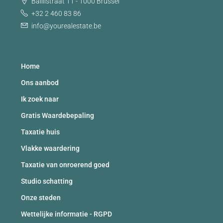
Baillistraat 11 - 1000 Brussel
+32 2 460 83 86
info@yourealestate.be
Home
Ons aanbod
Ik zoek naar
Gratis Waardebepaling
Taxatie huis
Vlakke waardering
Taxatie van onroerend goed
Studio schatting
Onze steden
Wettelijke informatie - RGPD