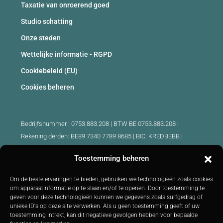
Taxatie van onroerend goed
Studio schatting
Onze steden
Wettelijke informatie - RGPD
Cookiebeleid (EU)
Cookies beheren
Bedrijfsnummer : 0753.883.208 | BTW BE 0753.883.208 |
Rekening derden: BE89 7340 7789 8685 | BIC: KREDBEBB |
Beroepsaansprakelijkheid en borgstelling: 730.390.160
Toestemming beheren
Erkende makelaars België :
Om de beste ervaringen te bieden, gebruiken we technologieën zoals cookies
IPI 510.425 - IPI 509.754 - IPI 512.791 - IPI : 520.171
om apparaatinformatie op te slaan en/of te openen. Door toestemming te
geven voor deze technologieën kunnen we gegevens zoals surfgedrag of
IPI 519.992 (stagiair)
unieke ID's op deze site verwerken. Als u geen toestemming geeft of uw
Onderworpen aan
de deontologische code
BIV :
http://biv.be
|
toestemming intrekt, kan dit negatieve gevolgen hebben voor bepaalde