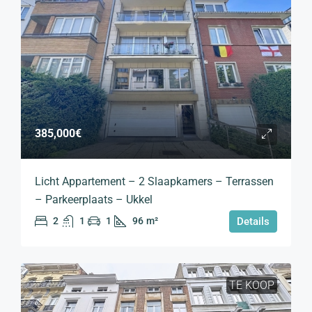
385,000€
Licht Appartement – 2 Slaapkamers – Terrassen
– Parkeerplaats – Ukkel
2
1
1
96
m²
Details
TE KOOP