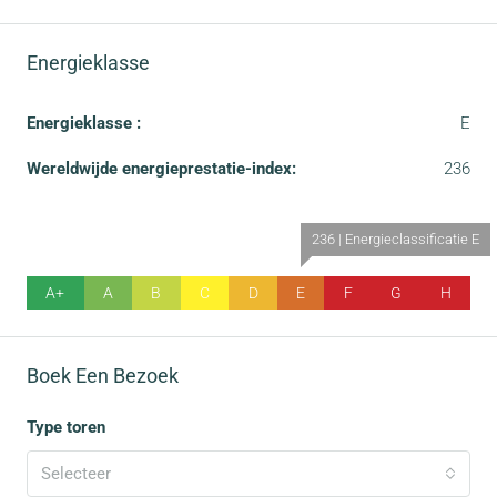
Energieklasse
Energieklasse :
E
Wereldwijde energieprestatie-index:
236
236 | Energieclassificatie E
A+
A
B
C
D
E
F
G
H
Boek Een Bezoek
Type toren
Selecteer