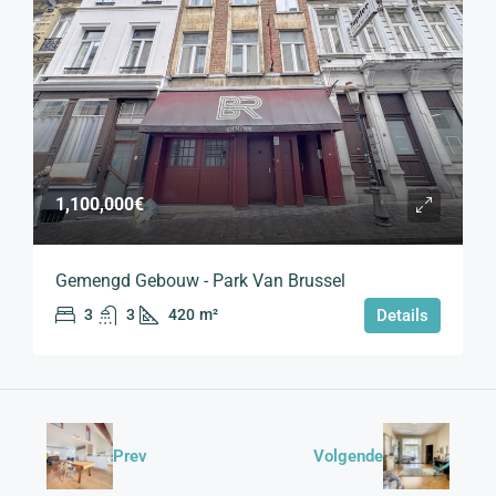
1,100,000€
Gemengd Gebouw - Park Van Brussel
3
3
420
m²
Details
Prev
Volgende