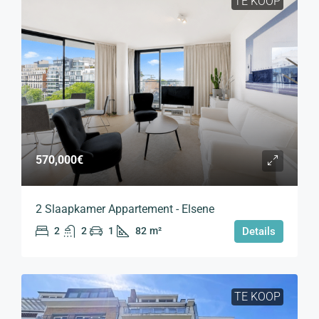
TE KOOP
570,000€
2 Slaapkamer Appartement - Elsene
2
2
1
82
m²
Details
TE KOOP