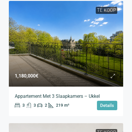
TE KOOP
1,180,000€
Appartement Met 3 Slaapkamers – Ukkel
3
3
2
219
m²
Details