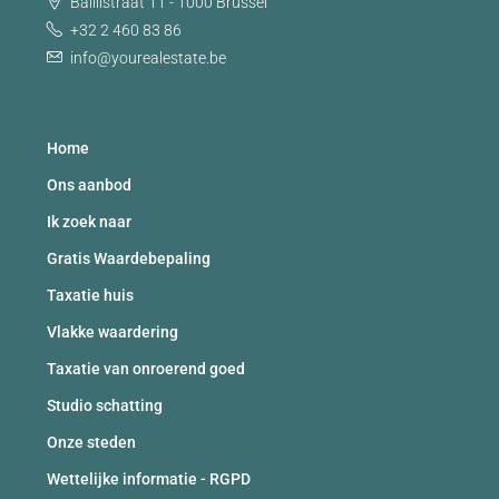
Baillistraat 11 - 1000 Brussel
+32 2 460 83 86
info@yourealestate.be
Home
Ons aanbod
Ik zoek naar
Gratis Waardebepaling
Taxatie huis
Vlakke waardering
Taxatie van onroerend goed
Studio schatting
Onze steden
Wettelijke informatie - RGPD