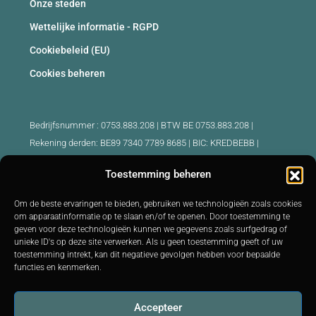
Onze steden
Wettelijke informatie - RGPD
Cookiebeleid (EU)
Cookies beheren
Bedrijfsnummer : 0753.883.208 | BTW BE 0753.883.208 |
Rekening derden: BE89 7340 7789 8685 | BIC: KREDBEBB |
Beroepsaansprakelijkheid en borgstelling: 730.390.160
Toestemming beheren
Erkende makelaars België :
Om de beste ervaringen te bieden, gebruiken we technologieën zoals cookies
IPI 510.425 - IPI 509.754 - IPI 512.791 - IPI : 520.171
om apparaatinformatie op te slaan en/of te openen. Door toestemming te
geven voor deze technologieën kunnen we gegevens zoals surfgedrag of
IPI 519.992 (stagiair)
unieke ID's op deze site verwerken. Als u geen toestemming geeft of uw
Onderworpen aan
de deontologische code
BIV :
http://biv.be
|
toestemming intrekt, kan dit negatieve gevolgen hebben voor bepaalde
Controleorgaan: IPI -
Luxemburgstraat 16B 1000 Brussel -
Tel:
functies en kenmerken.
+32 2 505 38 50 E-mail:
info@ipi.be
Accepteer