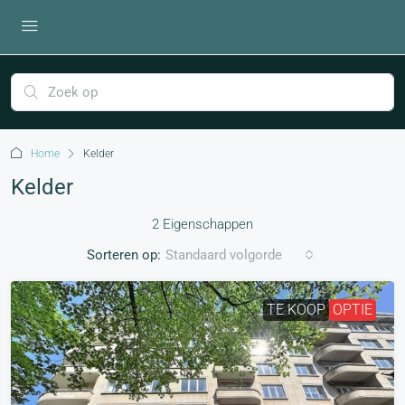
Home
Kelder
Kelder
2 Eigenschappen
Sorteren op:
Standaard volgorde
TE KOOP
OPTIE