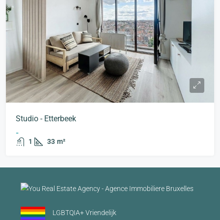
Studio - Etterbeek
-
1
33
m²
LGBTQIA+ Vriendelijk