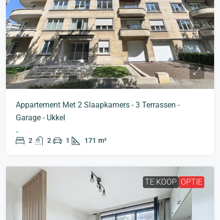
Appartement Met 2 Slaapkamers - 3 Terrassen -
Garage - Ukkel
-
2
2
1
171
m²
TE KOOP
OPTIE