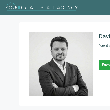
Dav
Agent
Envo