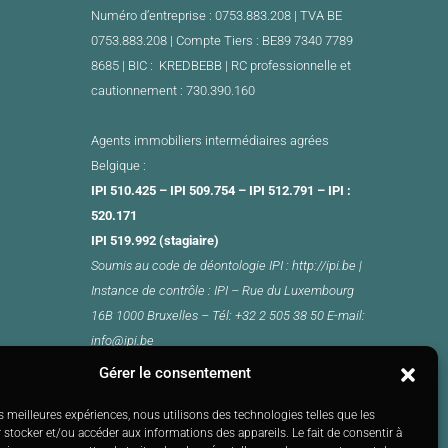
Numéro d’entreprise : 0753.883.208 | TVA BE
0753.883.208 |
Compte Tiers : BE89 7340 7789
8685 | BIC : KREDBEBB |
RC professionnelle et
cautionnement : 730.390.160
Agents immobiliers intermédiaires agrées
Belgique :
IPI 510.425 – IPI 509.754 – IPI 512.791 – IPI :
520.171
IPI 519.992 (stagiaire)
Soumis au
code de déontologie
IPI :
http://ipi.be
|
Instance de contrôle : IPI –
Rue du Luxembourg
16B 1000 Bruxelles –
Tél: +32 2 505 38 50 E-mail:
info@ipi.be
Gérer le consentement
es meilleures expériences, nous utilisons des technologies telles que les
 stocker et/ou accéder aux informations des appareils. Le fait de consentir à