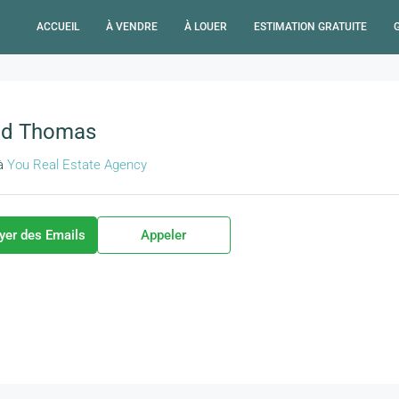
ACCUEIL
À VENDRE
À LOUER
ESTIMATION GRATUITE
id Thomas
à
You Real Estate Agency
yer des Emails
Appeler