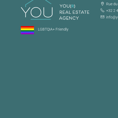
Rue du 
+32 2 
info@y
LGBTQIA+ Friendly