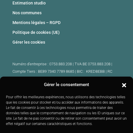
Estimation studio
Nos communes
Mentions légales – RGPD
Politique de cookies (UE)
Gérer les cookies
Numéro d’entreprise : 0753.883.208 | TVA BE 0753.883.208 |
Compte Tiers : BE89 7340 7789 8685 | BIC : KREDBEBB |
RC
professionnelle et cautionnement : 730.390.160
Gérer le consentement
Agents immobiliers intermédiaires agrées Belgique :
Pour offrir les meilleures expériences, nous utilisons des technologies telles
IPI 510.425 – IPI 509.754 – IPI 512.791 – IPI : 520.171
que les cookies pour stocker et/ou accéder aux informations des appareils.
Le fait de consentir à ces technologies nous permettra de traiter des
IPI 519.992 (stagiaire)
données telles que le comportement de navigation ou les ID uniques sur ce
Soumis au
code de déontologie
IPI :
http://ipi.be
|
Instance de
site. Le fait de ne pas consentir ou de retirer son consentement peut avoir un
contrôle : IPI –
Rue du Luxembourg 16B 1000 Bruxelles –
Tél: +32
effet négatif sur certaines caractéristiques et fonctions.
2 505 38 50 E-mail:
info@ipi.be