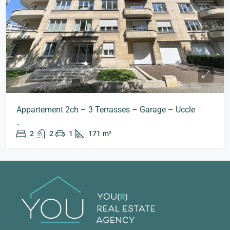
Appartement 2ch – 3 Terrasses – Garage – Uccle
-
2
2
1
171
m²