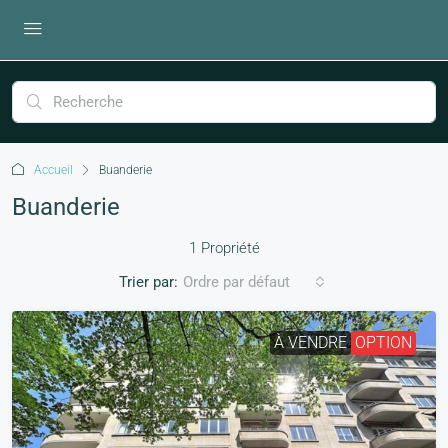
Accueil
Buanderie
Buanderie
1 Propriété
Trier par:
Ordre par défaut
À VENDRE
OPTION