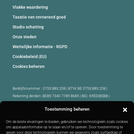
Vlakke waardering
Taxatie van onroerend goed
Studio schatting
Onze steden
Wettelijke informatie - RGPD
Cookiebeleid (EU)
Cookies beheren
Bedrijfsnummer : 0753.883.208 | BTW BE 0753.883.208 |
Rekening derden: BE89 7340 7789 8685 | BIC: KREDBEBB |
Beroepsaansprakelijkheid en borgstelling: 730.390.160
Toestemming beheren
Erkende makelaars België :
Om de beste ervaringen te bieden, gebruiken we technologieën zoals cookies
IPI 510.425 - IPI 509.754 - IPI 512.791 - IPI : 520.171
om apparaatinformatie op te slaan en/of te openen. Door toestemming te
geven voor deze technologieën kunnen we gegevens zoals surfgedrag of
IPI 519.992 (stagiair)