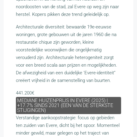
noordoosten van de stad, zal Evere op weg zijn naar
herstel. Kopers pikken deze trend geleidelijk op.
Architecturale diversiteit: bewaarde 19e-eeuwse
woningen, grote gebouwen uit de jaren 1960 die na
restauratie chique zijn geworden, kleine
voorstedelijke woonwijken die ongelijkmatig
verouderd zijn. Architecturale heterogeniteit zorgt
voor een breed scala aan prijzen en mogelijkheden.
De afwezigheid van een duidelijke 'Evere-identiteit”
creëert vrijheid in de samenstelling van buurten.
441.200€
MEDIANE HUIZENPRIJS IN EVERE (2025) |
+17.7% SINDS 2021 (EEN VAN DE STERKSTE
STIJGINGEN)
Verstandige aankoopstrategie: focus op gebieden
ten zuiden van Evere, dicht bij het spoor. Momenteel
minder gewild, maar gelegen op het traject van