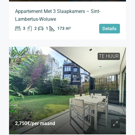
Appartement Met 3 Slaapkamers – Sint-
Lambertus-Woluwe
3
2
1
173
m²
Details
TE HUUR
2,750€
/per maand