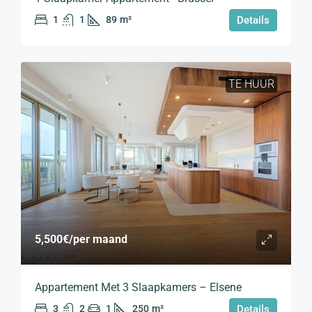
1
1
89
m²
Details
TE HUUR
5,500€
/per maand
Appartement Met 3 Slaapkamers – Elsene
3
2
1
250
m²
Details