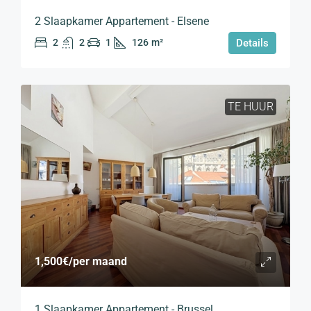
2 Slaapkamer Appartement - Elsene
2
2
1
126
m²
Details
TE HUUR
1,500€
/per maand
1 Slaapkamer Appartement - Brussel