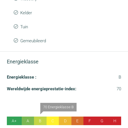
Kelder
Tuin
Gemeubileerd
Energieklasse
Energieklasse :
B
Wereldwijde energieprestatie-index:
70
70 Energieklasse B
A+
A
B
C
D
E
F
G
H