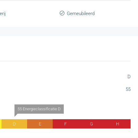
rij
Gemeubileerd
D
55
55 Energieclassificatie D
D
E
F
G
H