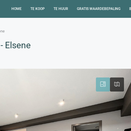
HOME
TE KOOP
TE HUUR
GRATIS WAARDEBEPALING
ene
- Elsene