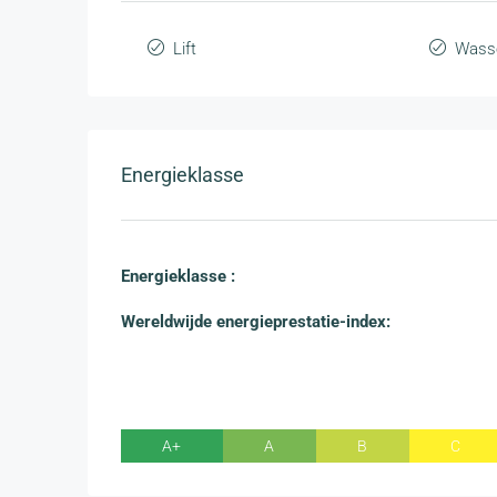
Lift
Wasse
Energieklasse
Energieklasse :
Wereldwijde energieprestatie-index:
A+
A
B
C