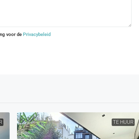
ing voor de
Privacybeleid
R
TE HUUR