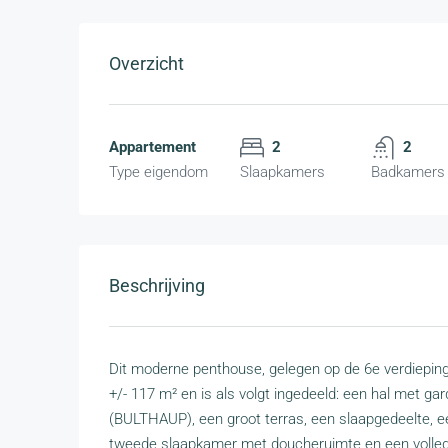
Overzicht
Appartement
2
2
Type eigendom
Slaapkamers
Badkamers
Beschrijving
Dit moderne penthouse, gelegen op de 6e verdiepin
+/- 117 m² en is als volgt ingedeeld: een hal met g
(BULTHAUP), een groot terras, een slaapgedeelte,
tweede slaapkamer met doucheruimte en een volledi