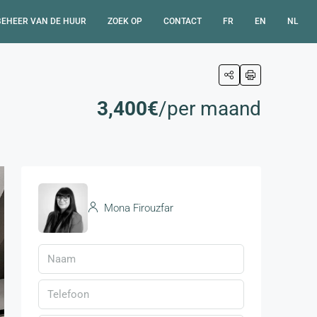
BEHEER VAN DE HUUR
ZOEK OP
CONTACT
FR
EN
NL
3,400€
/per maand
Mona Firouzfar