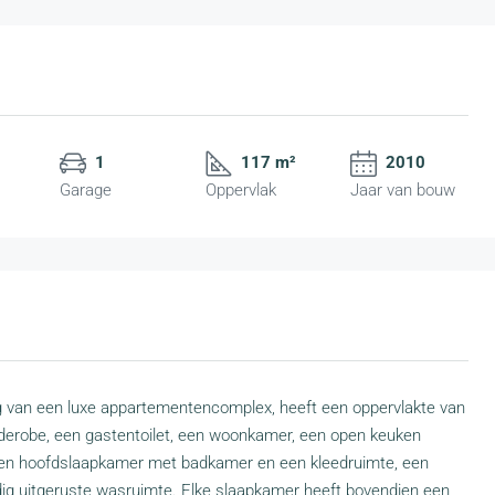
1
117 m²
2010
Garage
Oppervlak
Jaar van bouw
g van een luxe appartementencomplex, heeft een oppervlakte van
arderobe, een gastentoilet, een woonkamer, een open keuken
 een hoofdslaapkamer met badkamer en een kleedruimte, een
g uitgeruste wasruimte. Elke slaapkamer heeft bovendien een