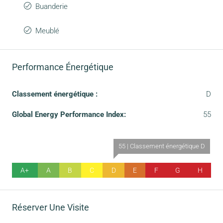
Buanderie
Meublé
Performance Énergétique
Classement énergétique :
D
Global Energy Performance Index:
55
55 | Classement énergétique D
A+
A
B
C
D
E
F
G
H
Réserver Une Visite