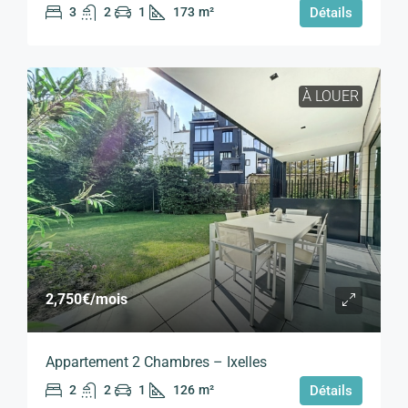
3
2
1
173
m²
Détails
À LOUER
2,750€
/mois
Appartement 2 Chambres – Ixelles
2
2
1
126
m²
Détails