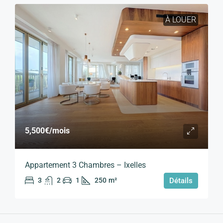
À LOUER
5,500€
/mois
Appartement 3 Chambres – Ixelles
3
2
1
250
m²
Détails