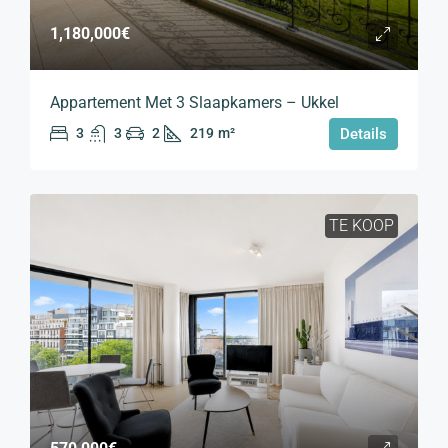
1,180,000€
Appartement Met 3 Slaapkamers – Ukkel
3
3
2
219
m²
Details
TE KOOP