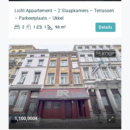
Licht Appartement – 2 Slaapkamers – Terrassen
– Parkeerplaats – Ukkel
2
1
1
96
m²
Details
TE KOOP
1,100,000€