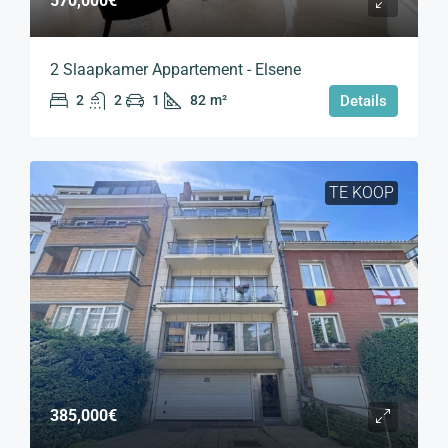
570,000€
2 Slaapkamer Appartement - Elsene
2
2
1
82
m²
Details
TE KOOP
385,000€