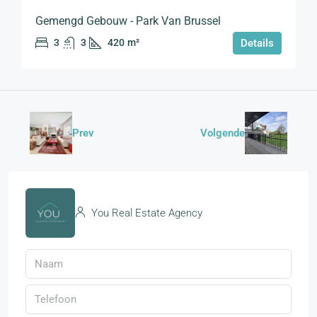
Gemengd Gebouw - Park Van Brussel
3
3
420
m²
Details
Prev
Volgende
You Real Estate Agency