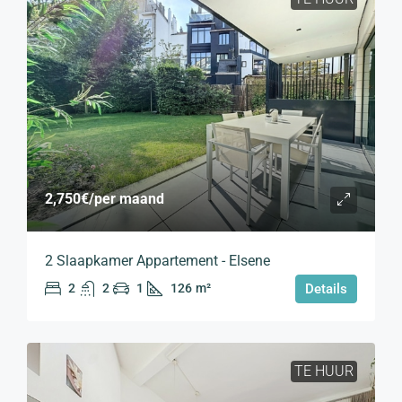
2,750€
/per maand
2 Slaapkamer Appartement - Elsene
2
2
1
126
m²
Details
TE HUUR