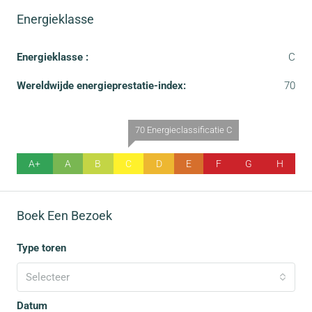
Energieklasse
Energieklasse :
C
Wereldwijde energieprestatie-index:
70
70 Energieclassificatie C
A+
A
B
C
D
E
F
G
H
Boek Een Bezoek
Type toren
Selecteer
Datum