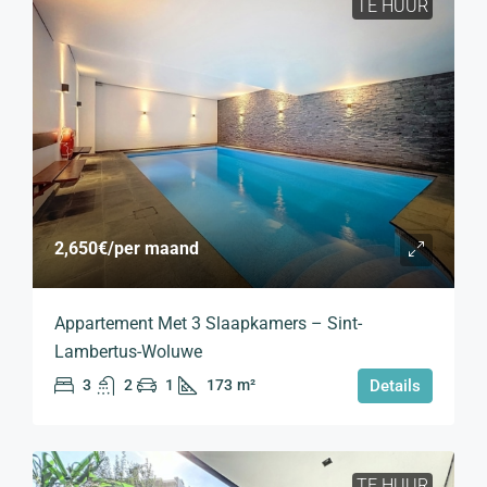
TE HUUR
2,650€
/per maand
Appartement Met 3 Slaapkamers – Sint-
Lambertus-Woluwe
3
2
1
173
m²
Details
TE HUUR