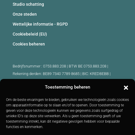
Studio schatting
Onze steden
Wettelijke informatie - RGPD
Cookiebeleid (EU)
Cookies beheren
Bedrijfsnummer : 0753.883.208 | BTW BE 0753.883.208 |
Rekening derden: BE89 7340 7789 8685 | BIC: KREDBEBB |
Beroepsaansprakelijkheid en borgstelling: 730.390.160
Toestemming beheren
Erkende makelaars België :
Om de beste ervaringen te bieden, gebruiken we technologieën zoals cookies
IPI 510.425 - IPI 509.754 - IPI 512.791 - IPI : 520.171
om apparaatinformatie op te slaan en/of te openen. Door toestemming te
geven voor deze technologieën kunnen we gegevens zoals surfgedrag of
IPI 519.992 (stagiair)
unieke ID's op deze site verwerken. Als u geen toestemming geeft of uw
Onderworpen aan
de deontologische code
BIV :
http://biv.be
|
toestemming intrekt, kan dit negatieve gevolgen hebben voor bepaalde
Controleorgaan: IPI -
Luxemburgstraat 16B 1000 Brussel -
Tel:
functies en kenmerken.
+32 2 505 38 50 E-mail:
info@ipi.be