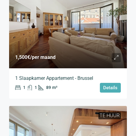
1,500€
/per maand
1 Slaapkamer Appartement - Brussel
1
1
89
m²
Details
TE HUUR