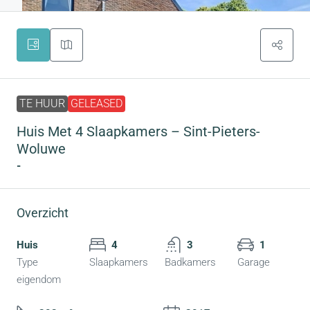
TE HUUR
GELEASED
Huis Met 4 Slaapkamers – Sint-Pieters-
Woluwe
-
Overzicht
Huis
4
3
1
Type
Slaapkamers
Badkamers
Garage
eigendom