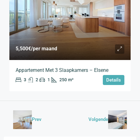
5,500€
/per maand
Appartement Met 3 Slaapkamers – Elsene
3
2
1
250
m²
Details
Prev
Volgende