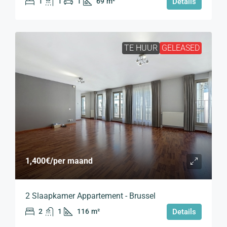
1
1
1
69
m²
Details
TE HUUR
GELEASED
1,400€
/per maand
2 Slaapkamer Appartement - Brussel
2
1
116
m²
Details