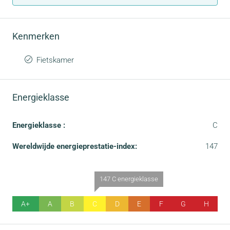
Kenmerken
Fietskamer
Energieklasse
Energieklasse :
C
Wereldwijde energieprestatie-index:
147
147 C energieklasse
A+
A
B
C
D
E
F
G
H