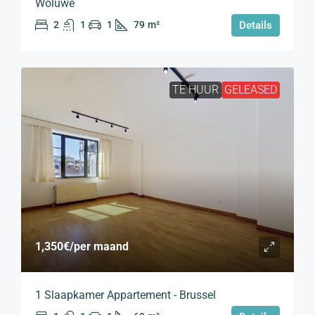
Woluwe
2
1
1
79
m²
Details
TE HUUR
GELEASED
1,350€
/per maand
1 Slaapkamer Appartement - Brussel