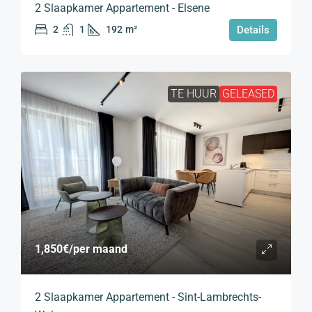
2 Slaapkamer Appartement - Elsene
2
1
192
m²
Details
TE HUUR
GELEASED
1,850€
/per maand
2 Slaapkamer Appartement - Sint-Lambrechts-