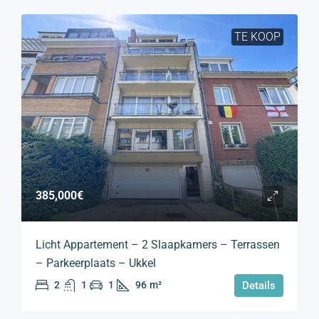
TE KOOP
385,000€
Licht Appartement – 2 Slaapkamers – Terrassen
– Parkeerplaats – Ukkel
2
1
1
96
m²
Details