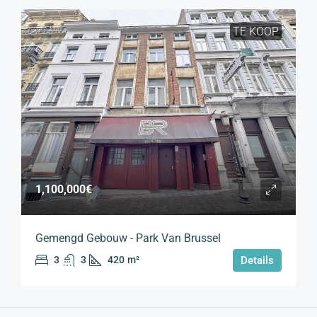
TE KOOP
1,100,000€
Gemengd Gebouw - Park Van Brussel
3
3
420
m²
Details