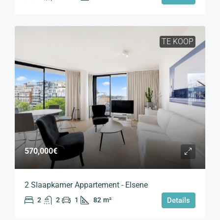
TE KOOP
570,000€
2 Slaapkamer Appartement - Elsene
2
2
1
82
m²
Details