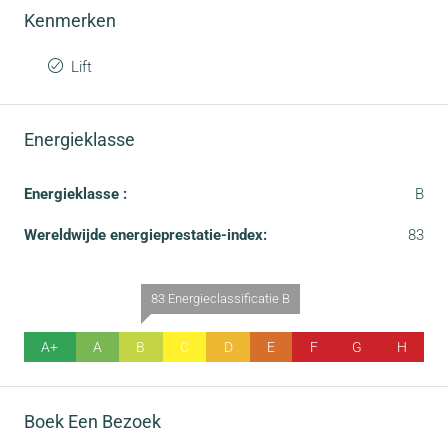
Kenmerken
Lift
Energieklasse
Energieklasse :
B
Wereldwijde energieprestatie-index:
83
83 Energieclassificatie B
A+
A
B
C
D
E
F
G
H
Boek Een Bezoek