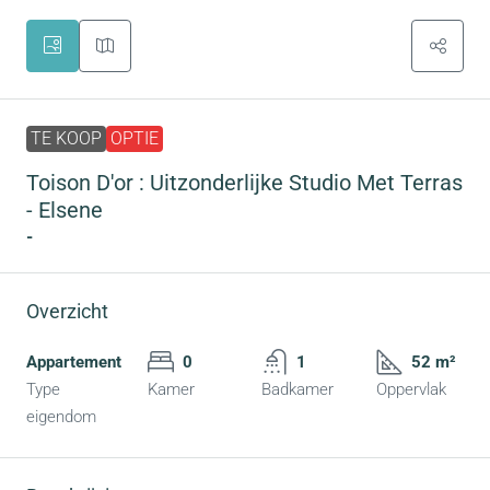
TE KOOP
OPTIE
Toison D'or : Uitzonderlijke Studio Met Terras
- Elsene
-
Overzicht
Appartement
0
1
52 m²
Type
Kamer
Badkamer
Oppervlak
eigendom