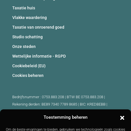
Taxatie huis
Vlakke waardering
Taxatie van onroerend goed
Studio schatting
Onze steden
Wettelijke informatie - RGPD
Cookiebeleid (EU)
Cookies beheren
Bedrijfsnummer : 0753.883.208 | BTW BE 0753.883.208 |
Rekening derden: BE89 7340 7789 8685 | BIC: KREDBEBB |
Beroepsaansprakelijkheid en borgstelling: 730.390.160
Toestemming beheren
Erkende makelaars België :
Om de beste ervaringen te bieden, gebruiken we technologieën zoals cookies