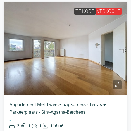
TE KOOP
VERKOCHT
Appartement Met Twee Slaapkamers - Terras +
Parkeerplaats - Sint-Agatha-Berchem
-
2
1
1
116
m²