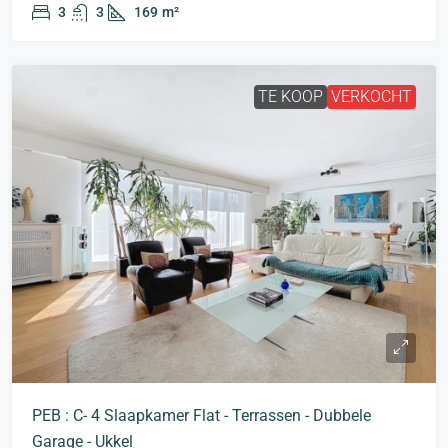
3
3
169
m²
TE KOOP
VERKOCHT
PEB : C- 4 Slaapkamer Flat - Terrassen - Dubbele
Garage - Ukkel