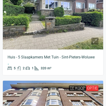
Huis - 5 Slaapkamers Met Tuin - Sint-Pieters-Woluwe
-
5
2
1
320
m²
TE KOOP
OPTIE