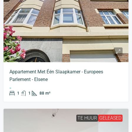
Appartement Met Één Slaapkamer - Europees
Parlement - Elsene
-
1
1
88
m²
TE HUUR
GELEASED