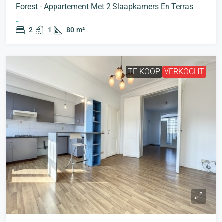
Forest - Appartement Met 2 Slaapkamers En Terras
-
2
1
80
m²
TE KOOP
VERKOCHT