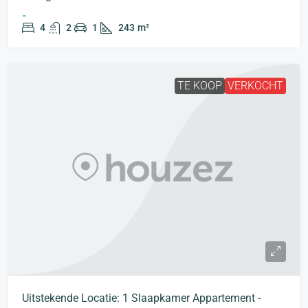
-
4
2
1
243
m²
TE KOOP
VERKOCHT
Uitstekende Locatie: 1 Slaapkamer Appartement -