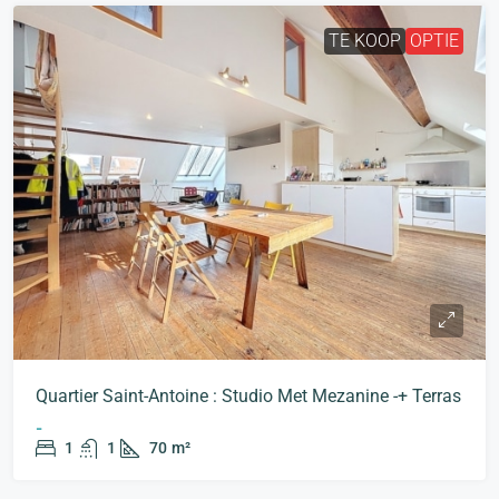
TE KOOP
OPTIE
Quartier Saint-Antoine : Studio Met Mezanine -+ Terras
-
1
1
70
m²