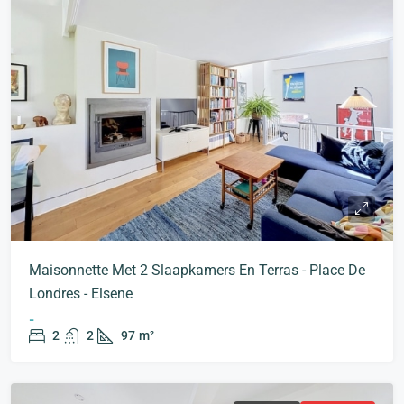
Maisonnette Met 2 Slaapkamers En Terras - Place De
Londres - Elsene
-
2
2
97
m²