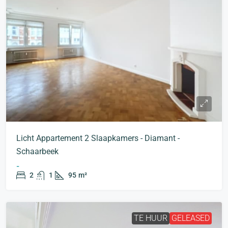
Licht Appartement 2 Slaapkamers - Diamant -
Schaarbeek
-
2
1
95
m²
TE HUUR
GELEASED