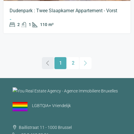
Dudenpark : Twee Slaapkamer Appartement - Vorst
-
2
1
110
m²
1
2
LGBTQIA+ Vriendelijk
Baillistraat 11 - 1000 Brussel