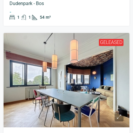
Dudenpark - Bos
-
1
1
54
m²
GELEASED