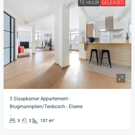
TE HUUR
GELEASED
3 Slaapkamer Appartement -
Brugmannplein/Tenbosch - Elsene
-
3
2
137
m²