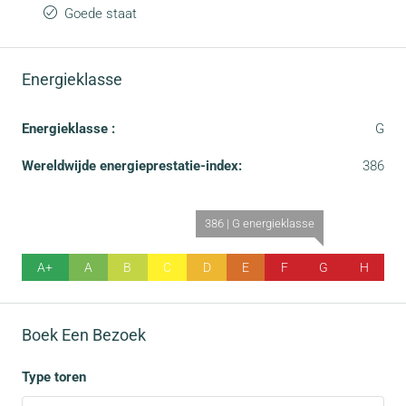
Goede staat
Energieklasse
Energieklasse :
G
Wereldwijde energieprestatie-index:
386
386 | G energieklasse
A+
A
B
C
D
E
F
G
H
Boek Een Bezoek
Type toren