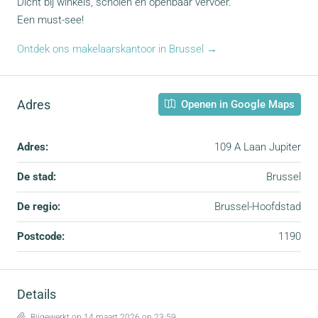
Dicht bij winkels, scholen en openbaar vervoer.
Een must-see!
Ontdek ons makelaarskantoor in Brussel →
Adres
Openen in Google Maps
Adres:
109 A Laan Jupiter
De stad:
Brussel
De regio:
Brussel-Hoofdstad
Postcode:
1190
Details
Bijgewerkt op 14 maart 2026 op 23:59