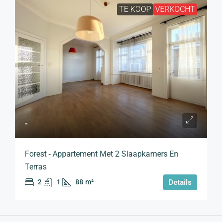
TE KOOP
VERKOCHT
-
Forest - Appartement Met 2 Slaapkamers En
Terras
2
1
88
m²
Details