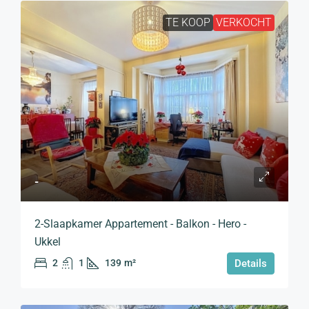
TE KOOP
VERKOCHT
-
2-Slaapkamer Appartement - Balkon - Hero -
Ukkel
2
1
139
m²
Details