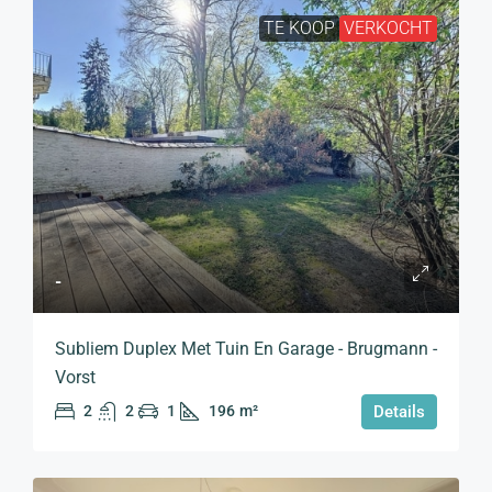
TE KOOP
VERKOCHT
-
Subliem Duplex Met Tuin En Garage - Brugmann -
Vorst
2
2
1
196
m²
Details