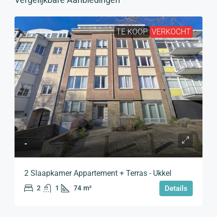
TE KOOP
VERKOCHT
-
2 Slaapkamer Appartement + Terras - Ukkel
2
1
74
m²
Details