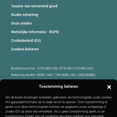
Taxatie van onroerend goed
Studio schatting
Onze steden
Wettelijke informatie - RGPD
Cookiebeleid (EU)
Cookies beheren
Bedrijfsnummer : 0753.883.208 | BTW BE 0753.883.208 |
Rekening derden: BE89 7340 7789 8685 | BIC: KREDBEBB |
Beroepsaansprakelijkheid en borgstelling: 730.390.160
Toestemming beheren
Erkende makelaars België :
Om de beste ervaringen te bieden, gebruiken we technologieën zoals cookies
IPI 510.425 - IPI 509.754 - IPI 512.791 - IPI : 520.171
om apparaatinformatie op te slaan en/of te openen. Door toestemming te
geven voor deze technologieën kunnen we gegevens zoals surfgedrag of
IPI 519.992 (stagiair)
unieke ID's op deze site verwerken. Als u geen toestemming geeft of uw
Onderworpen aan
de deontologische code
BIV :
http://biv.be
|
toestemming intrekt, kan dit negatieve gevolgen hebben voor bepaalde