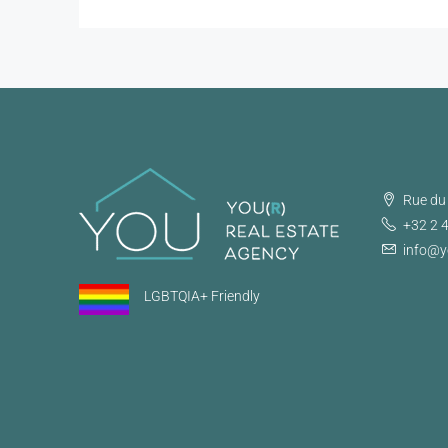
Rue du 
+32 2 
info@y
LGBTQIA+ Friendly