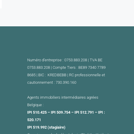
Numéro d’entreprise : 0753.883.208 | TVA BE
0753.883.208 |
Compte Tiers : BE89 7340 7789
8685 | BIC : KREDBEBB |
RC professionnelle et
cautionnement : 730.390.160
Agents immobiliers intermédiaires agrées
Belgique :
IPI 510.425 – IPI 509.754 – IPI 512.791 – IPI :
520.171
IPI 519.992 (stagiaire)