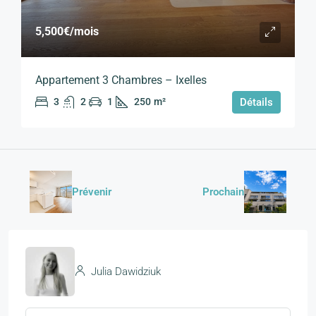
5,500€
/mois
Appartement 3 Chambres – Ixelles
3
2
1
250
m²
Détails
Prévenir
Prochain
Julia Dawidziuk