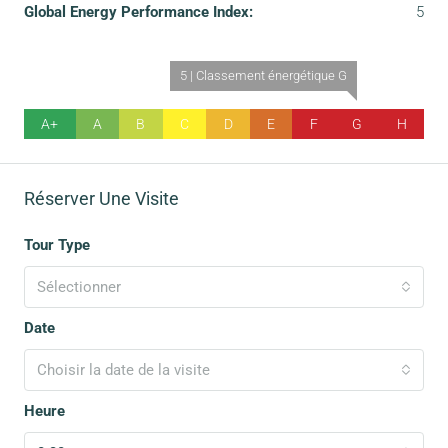
Global Energy Performance Index:
5
5 | Classement énergétique G
A+
A
B
C
D
E
F
G
H
Réserver Une Visite
Tour Type
Sélectionner
Date
Choisir la date de la visite
Heure