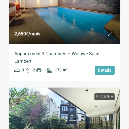
2,650€
/mois
Appartement 3 Chambres – Woluwe-Saint-
Lambert
3
2
1
173
m²
Détails
À LOUER