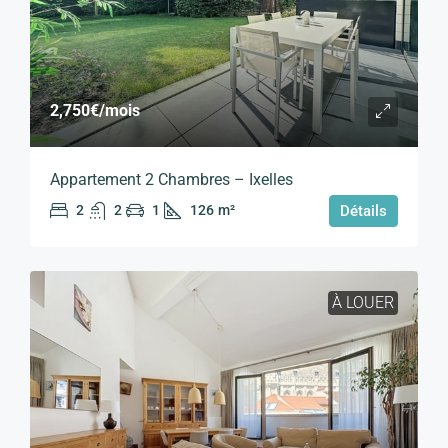
2,750€
/mois
Appartement 2 Chambres – Ixelles
2
2
1
126
m²
Détails
À LOUER