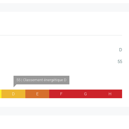
D
55
55 | Classement énergétique D
D
E
F
G
H