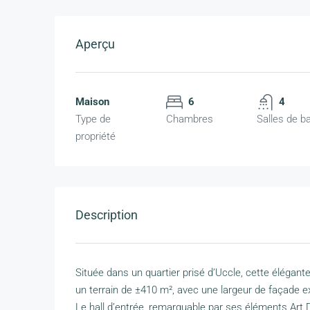
Aperçu
Maison
6
4
Type de
Chambres
Salles de b
propriété
Description
Située dans un quartier prisé d’Uccle, cette élégan
un terrain de ±410 m², avec une largeur de façade e
Le hall d’entrée, remarquable par ses éléments Art