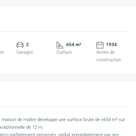
2
654 m²
1934
ain
Garages
Surface
Année de
construction
te maison de maître développe une surface brute de ±654 m² sur
xceptionnelle de 12 m.
 Déco parfaitement préservés, séduit immédiatement par ses