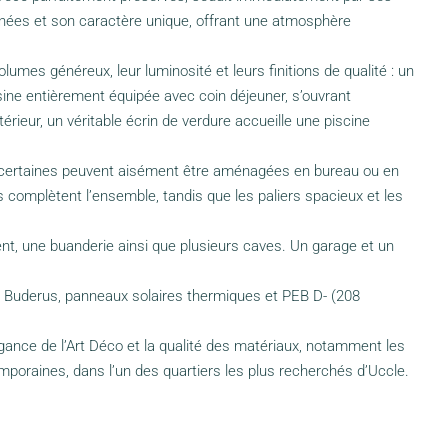
finées et son caractère unique, offrant une atmosphère
umes généreux, leur luminosité et leurs finitions de qualité : un
sine entièrement équipée avec coin déjeuner, s’ouvrant
érieur, un véritable écrin de verdure accueille une piscine
certaines peuvent aisément être aménagées en bureau ou en
s complètent l’ensemble, tandis que les paliers spacieux et les
t, une buanderie ainsi que plusieurs caves. Un garage et un
az Buderus, panneaux solaires thermiques et PEB D- (208
légance de l’Art Déco et la qualité des matériaux, notamment les
poraines, dans l’un des quartiers les plus recherchés d’Uccle.