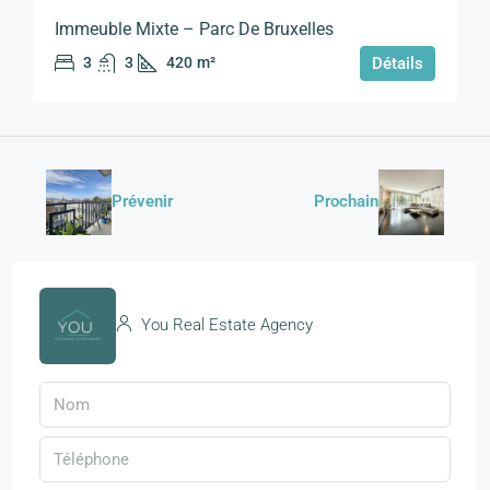
Immeuble Mixte – Parc De Bruxelles
3
3
420
m²
Détails
Prévenir
Prochain
You Real Estate Agency