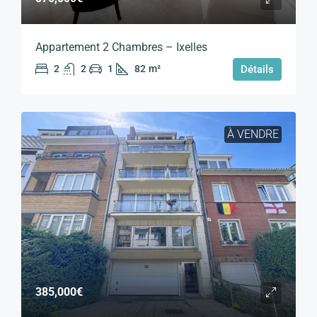
Appartement 2 Chambres – Ixelles
2
2
1
82
m²
Détails
À VENDRE
385,000€