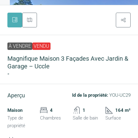
À VENDRE
VENDU
Magnifique Maison 3 Façades Avec Jardin &
Garage – Uccle
-
Aperçu
Id de la propriété:
YOU-UC29
Maison
4
1
164 m²
Type de
Chambres
Salle de bain
Surface
propriété