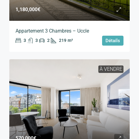
1,180,000€
Appartement 3 Chambres – Uccle
3
3
2
219
m²
Détails
À VENDRE
570,000€