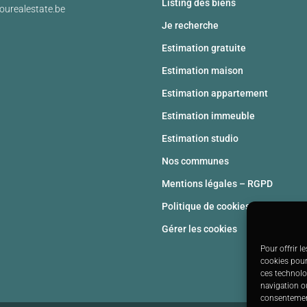
Listing des biens
ourealestate.be
Je recherche
Estimation gratuite
Estimation maison
Estimation appartement
Estimation immeuble
Estimation studio
Nos communes
Mentions légales – RGPD
Politique de cookies (UE)
Gérer les cookies
Pour offrir l
cookies pour
ces technolo
navigation ou
consentement