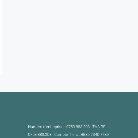
Numéro d’entreprise : 0753.883.208 | TVA BE
0753.883.208 |
Compte Tiers : BE89 7340 7789