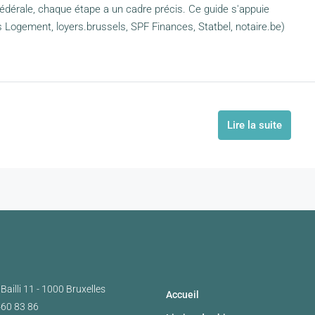
 fédérale, chaque étape a un cadre précis. Ce guide s'appuie
s Logement, loyers.brussels, SPF Finances, Statbel, notaire.be)
Lire la suite
Bailli 11 - 1000 Bruxelles
Accueil
460 83 86