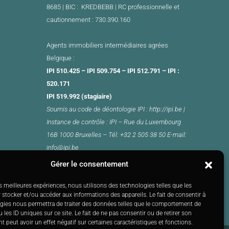
8685 | BIC : KREDBEBB |
RC professionnelle et
cautionnement : 730.390.160
Agents immobiliers intermédiaires agrées
Belgique :
IPI 510.425 – IPI 509.754 – IPI 512.791 – IPI :
520.171
IPI 519.992 (stagiaire)
Soumis au
code de déontologie
IPI :
http://ipi.be
|
Instance de contrôle : IPI –
Rue du Luxembourg
16B 1000 Bruxelles –
Tél: +32 2 505 38 50 E-mail:
info@ipi.be
Gérer le consentement
es meilleures expériences, nous utilisons des technologies telles que les
 stocker et/ou accéder aux informations des appareils. Le fait de consentir à
gies nous permettra de traiter des données telles que le comportement de
 les ID uniques sur ce site. Le fait de ne pas consentir ou de retirer son
 peut avoir un effet négatif sur certaines caractéristiques et fonctions.