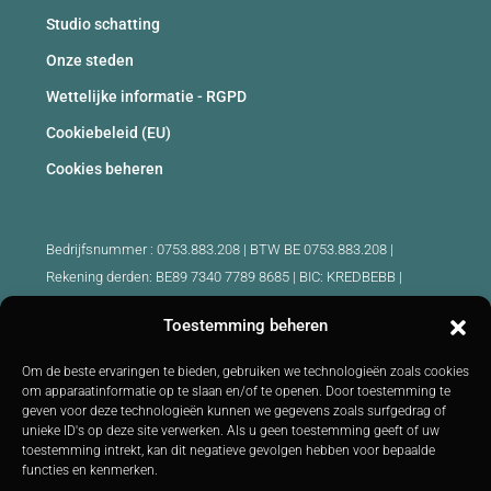
Studio schatting
Onze steden
Wettelijke informatie - RGPD
Cookiebeleid (EU)
Cookies beheren
Bedrijfsnummer : 0753.883.208 | BTW BE 0753.883.208 |
Rekening derden: BE89 7340 7789 8685 | BIC: KREDBEBB |
Beroepsaansprakelijkheid en borgstelling: 730.390.160
Toestemming beheren
Erkende makelaars België :
Om de beste ervaringen te bieden, gebruiken we technologieën zoals cookies
IPI 510.425 - IPI 509.754 - IPI 512.791 - IPI : 520.171
om apparaatinformatie op te slaan en/of te openen. Door toestemming te
geven voor deze technologieën kunnen we gegevens zoals surfgedrag of
IPI 519.992 (stagiair)
unieke ID's op deze site verwerken. Als u geen toestemming geeft of uw
Onderworpen aan
de deontologische code
BIV :
http://biv.be
|
toestemming intrekt, kan dit negatieve gevolgen hebben voor bepaalde
Controleorgaan: IPI -
Luxemburgstraat 16B 1000 Brussel -
Tel:
functies en kenmerken.