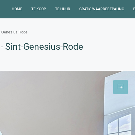
HOME
TE KOOP
TE HUUR
GRATIS WAARDEBEPALING
t-Genesius-Rode
- Sint-Genesius-Rode