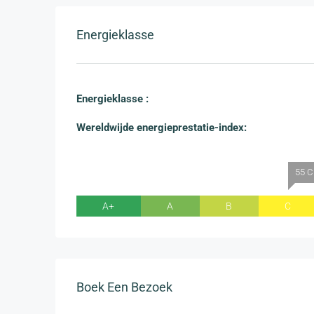
Energieklasse
Energieklasse :
Wereldwijde energieprestatie-index:
55 C
A+
A
B
C
Boek Een Bezoek