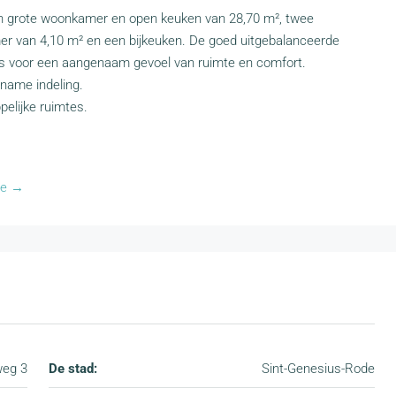
en grote woonkamer en open keuken van 28,70 m², twee
r van 4,10 m² en een bijkeuken. De goed uitgebalanceerde
ks voor een aangenaam gevoel van ruimte en comfort.
gename indeling.
elijke ruimtes.
se →
weg 3
De stad:
Sint-Genesius-Rode