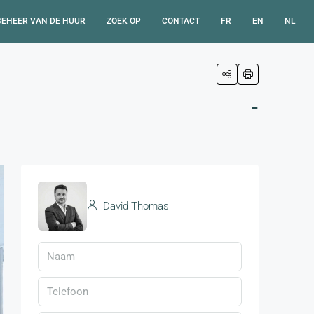
BEHEER VAN DE HUUR
ZOEK OP
CONTACT
FR
EN
NL
-
David Thomas