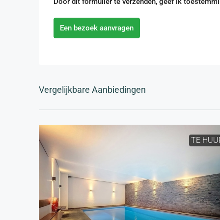
Door dit formulier te verzenden, geef ik toestemm
Een bezoek aanvragen
Vergelijkbare Aanbiedingen
TE HUU