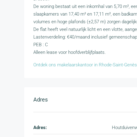
De woning bestaat uit een inkomhal van 5,70 m², e
slaapkamers van 17,40 m² en 17,11 m², een badkame
volumes en hoge plafonds (±2,57 m) zorgen dagelij
De flat heeft veel natuurlijk licht en een vlotte, aan
Lastenverdeling: €40/maand inclusief gemeenschapp
PEB : C
Alleen lease voor hoofdverblijfplaats.
Ontdek ons makelaarskantoor in Rhode-Saint-Genè
Adres
Adres:
Houtduiven