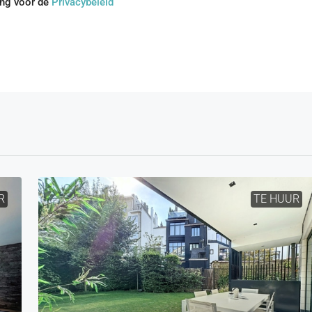
ing voor de
Privacybeleid
R
TE HUUR