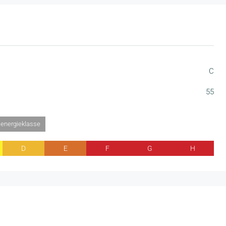
C
55
 energieklasse
D
E
F
G
H