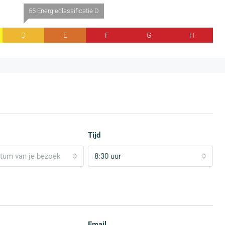
55 Energieclassificatie D
D
E
F
G
H
Tijd
atum van je bezoek
8:30 uur
Email