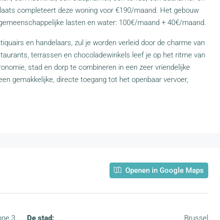
plaats completeert deze woning voor €190/maand. Het gebouw
or gemeenschappelijke lasten en water: 100€/maand + 40€/maand.
iquairs en handelaars, zul je worden verleid door de charme van
estaurants, terrassen en chocoladewinkels leef je op het ritme van
onomie, stad en dorp te combineren in een zeer vriendelijke
 een gemakkelijke, directe toegang tot het openbaar vervoer,
Openen in Google Maps
nne 3
De stad:
Brussel