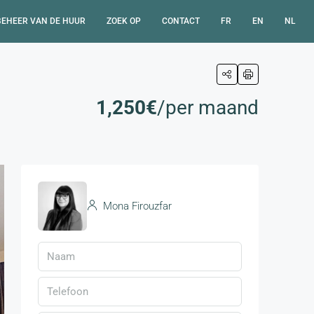
BEHEER VAN DE HUUR
ZOEK OP
CONTACT
FR
EN
NL
1,250€
/per maand
Mona Firouzfar