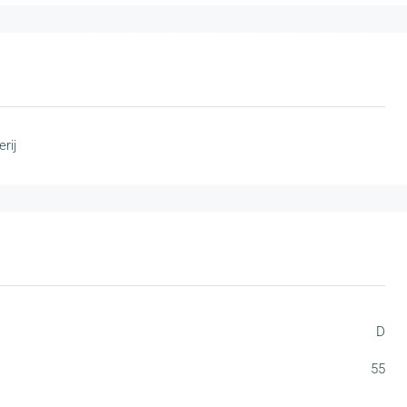
rij
D
55