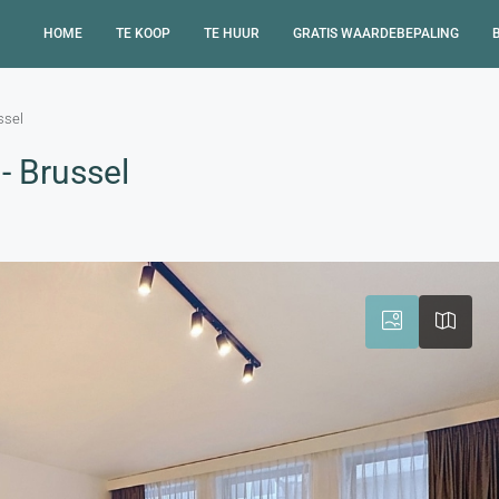
HOME
TE KOOP
TE HUUR
GRATIS WAARDEBEPALING
ssel
- Brussel