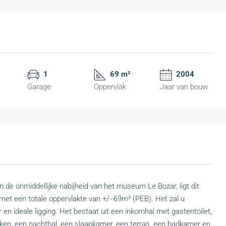
1
69 m²
2004
Garage
Oppervlak
Jaar van bouw
 de onmiddellijke nabijheid van het museum Le Bozar, ligt dit
t een totale oppervlakte van +/- 69m² (PEB). Het zal u
eer en ideale ligging. Het bestaat uit een inkomhal met gastentoilet,
ken, een nachthal, een slaapkamer, een terras, een badkamer en