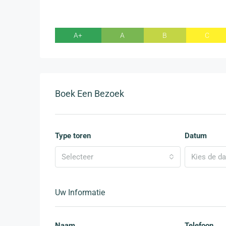
A+
A
B
C
Boek Een Bezoek
Type toren
Datum
Selecteer
Kies de d
Uw Informatie
Naam
Telefoon