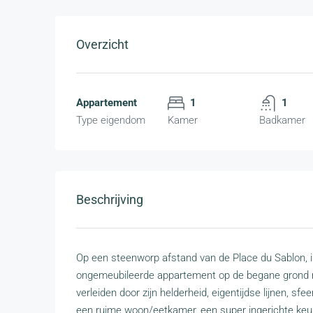
Overzicht
Appartement
1
1
Type eigendom
Kamer
Badkamer
Beschrijving
Op een steenworp afstand van de Place du Sablon, in
ongemeubileerde appartement op de begane grond me
verleiden door zijn helderheid, eigentijdse lijnen, sf
een ruime woon/eetkamer, een super ingerichte keu