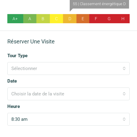
55 | Classement énergétique D
A+
A
B
C
D
E
F
G
H
Réserver Une Visite
Tour Type
Sélectionner
Date
Choisir la date de la visite
Heure
8:30 am