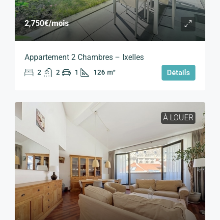
2,750€
/mois
Appartement 2 Chambres – Ixelles
2
2
1
126
m²
Détails
À LOUER