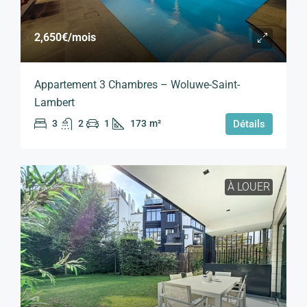
2,650€
/mois
Appartement 3 Chambres – Woluwe-Saint-
Lambert
3
2
1
173
m²
Détails
À LOUER