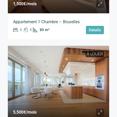
1,500€
/mois
Appartement 1 Chambre – Bruxelles
1
1
89
m²
Détails
À LOUER
5,500€
/mois