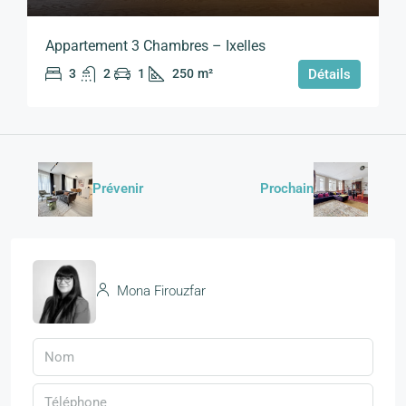
Appartement 3 Chambres – Ixelles
3
2
1
250
m²
Détails
Prévenir
Prochain
Mona Firouzfar