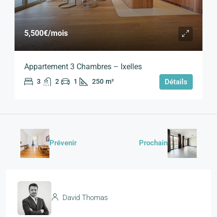
5,500€
/mois
Appartement 3 Chambres – Ixelles
3
2
1
250
m²
Détails
Prévenir
Prochain
David Thomas