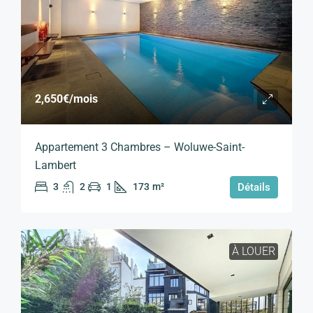
2,650€
/mois
Appartement 3 Chambres – Woluwe-Saint-
Lambert
3
2
1
173
m²
Détails
À LOUER