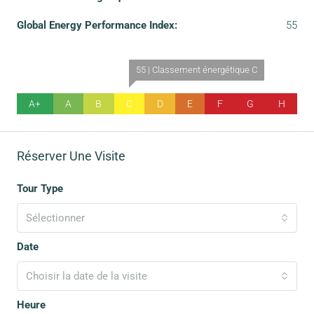
Global Energy Performance Index:
55
55 | Classement énergétique C
A+
A
B
C
D
E
F
G
H
Réserver Une Visite
Tour Type
Sélectionner
Date
Choisir la date de la visite
Heure