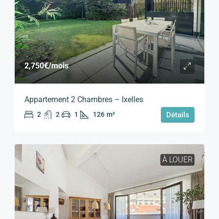
2,750€
/mois
Appartement 2 Chambres – Ixelles
2
2
1
126
m²
Détails
À LOUER