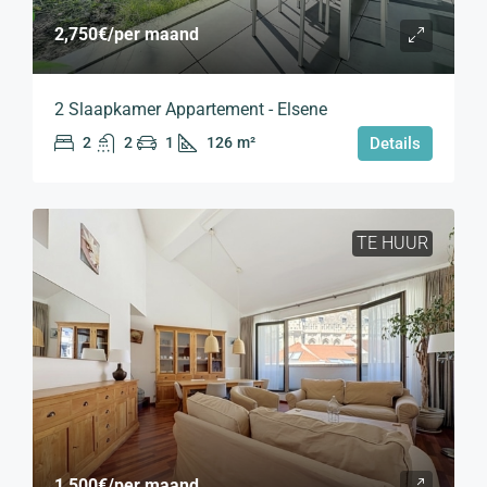
2,750€
/per maand
2 Slaapkamer Appartement - Elsene
2
2
1
126
m²
Details
TE HUUR
1,500€
/per maand