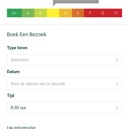
A+
A
B
C
D
E
F
G
H
Boek Een Bezoek
Type toren
Selecteer
Datum
Kies de datum van je bezoek
Tijd
8:30 uur
Uw Informatie