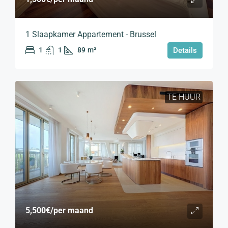
1 Slaapkamer Appartement - Brussel
1
1
89
m²
Details
TE HUUR
5,500€
/per maand