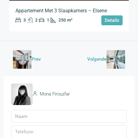
Appartement Met 3 Slaapkamers – Elsene
3
2
1
250
m²
Details
Prev
Volgende
Mona Firouzfar