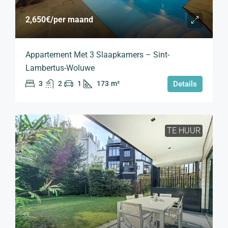
2,650€
/per maand
Appartement Met 3 Slaapkamers – Sint-
Lambertus-Woluwe
3
2
1
173
m²
Details
TE HUUR