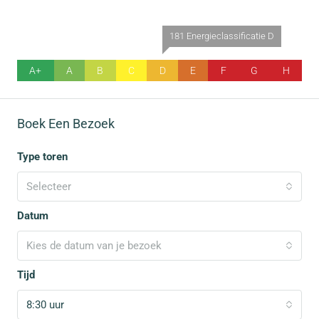
181 Energieclassificatie D
A+
A
B
C
D
E
F
G
H
Boek Een Bezoek
Type toren
Selecteer
Datum
Kies de datum van je bezoek
Tijd
8:30 uur