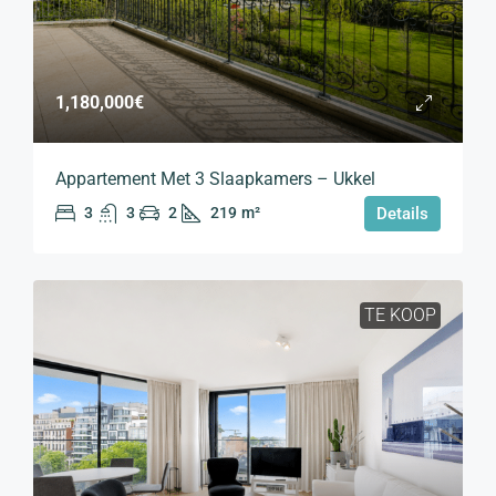
1,180,000€
Appartement Met 3 Slaapkamers – Ukkel
3
3
2
219
m²
Details
TE KOOP