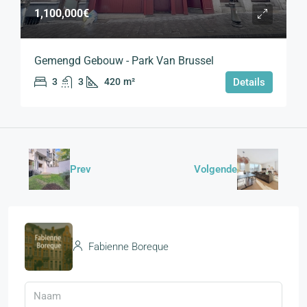
1,100,000€
Gemengd Gebouw - Park Van Brussel
3
3
420
m²
Details
Prev
Volgende
Fabienne Boreque