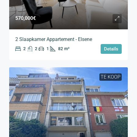
570,000€
2 Slaapkamer Appartement - Elsene
2
2
1
82
m²
Details
TE KOOP