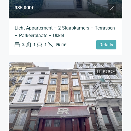
385,000€
Licht Appartement – 2 Slaapkamers – Terrassen
– Parkeerplaats – Ukkel
2
1
1
96
m²
Details
TE KOOP