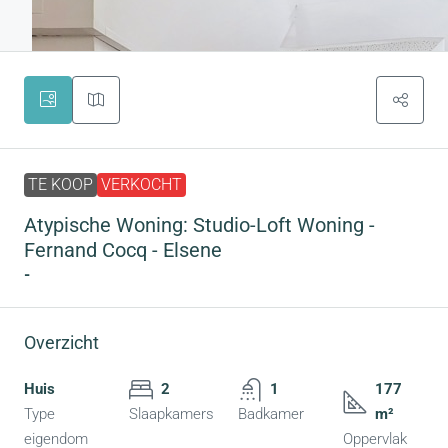
TE KOOP
VERKOCHT
Atypische Woning: Studio-Loft Woning -
Fernand Cocq - Elsene
-
Overzicht
Huis
2
1
177
Type
Slaapkamers
Badkamer
m²
eigendom
Oppervlak