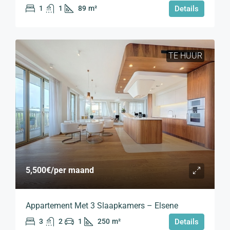
1
1
89
m²
Details
TE HUUR
5,500€
/per maand
Appartement Met 3 Slaapkamers – Elsene
3
2
1
250
m²
Details