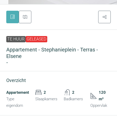
TE HUUR
GELEASED
Appartement - Stephanieplein - Terras -
Elsene
-
Overzicht
Appartement
2
2
120
Type
Slaapkamers
Badkamers
m²
eigendom
Oppervlak