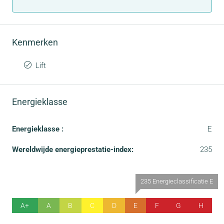
Kenmerken
Lift
Energieklasse
Energieklasse :
E
Wereldwijde energieprestatie-index:
235
235 Energieclassificatie E
A+
A
B
C
D
E
F
G
H