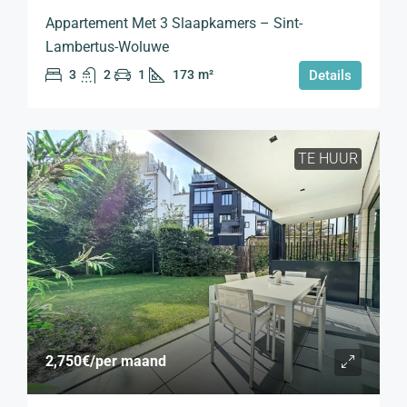
Appartement Met 3 Slaapkamers – Sint-
Lambertus-Woluwe
3
2
1
173
m²
Details
TE HUUR
2,750€
/per maand