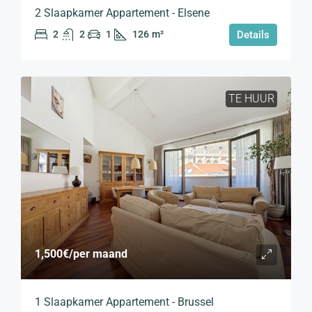
2 Slaapkamer Appartement - Elsene
2
2
1
126
m²
Details
TE HUUR
1,500€
/per maand
1 Slaapkamer Appartement - Brussel