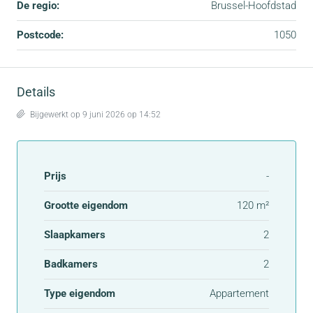
De regio:
Brussel-Hoofdstad
Postcode:
1050
Details
Bijgewerkt op 9 juni 2026 op 14:52
Prijs
-
Grootte eigendom
120 m²
Slaapkamers
2
Badkamers
2
Type eigendom
Appartement