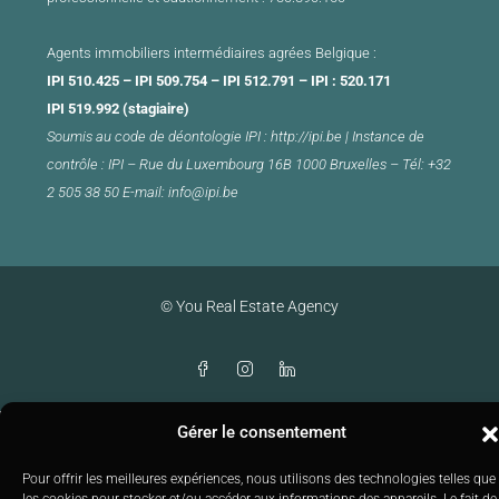
Agents immobiliers intermédiaires agrées Belgique :
IPI 510.425 – IPI 509.754 – IPI 512.791 – IPI : 520.171
IPI 519.992 (stagiaire)
Soumis au
code de déontologie
IPI :
http://ipi.be
|
Instance de
contrôle : IPI –
Rue du Luxembourg 16B 1000 Bruxelles –
Tél: +32
2 505 38 50 E-mail:
info@ipi.be
© You Real Estate Agency
Gérer le consentement
Pour offrir les meilleures expériences, nous utilisons des technologies telles que