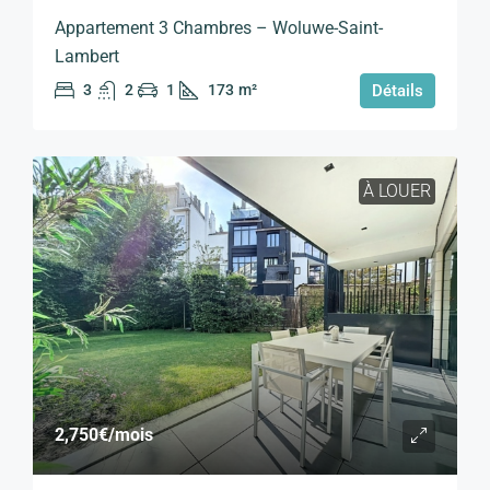
Appartement 3 Chambres – Woluwe-Saint-
Lambert
3
2
1
173
m²
Détails
À LOUER
2,750€
/mois