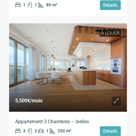
1
1
89
m²
Détails
À LOUER
5,500€
/mois
Appartement 3 Chambres – Ixelles
3
2
1
250
m²
Détails