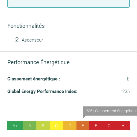
Fonctionnalités
Ascenseur
Performance Énergétique
Classement énergétique :
E
Global Energy Performance Index:
235
235 | Classement énergétiqu
A+
A
B
C
D
E
F
G
H