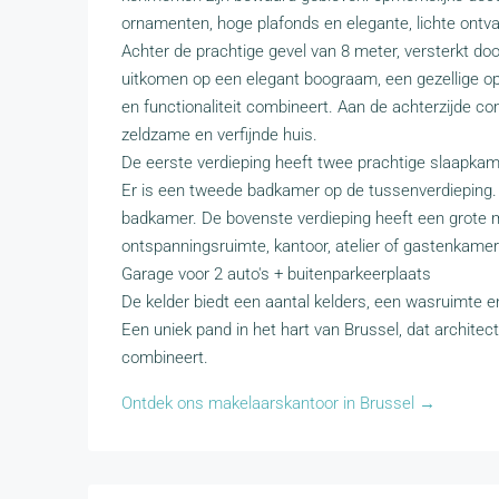
ornamenten, hoge plafonds en elegante, lichte ontv
Achter de prachtige gevel van 8 meter, versterkt doo
uitkomen op een elegant boograam, een gezellige op
en functionaliteit combineert. Aan de achterzijde c
zeldzame en verfijnde huis.
De eerste verdieping heeft twee prachtige slaapka
Er is een tweede badkamer op de tussenverdieping.
badkamer. De bovenste verdieping heeft een grote m
ontspanningsruimte, kantoor, atelier of gastenkamer
Garage voor 2 auto's + buitenparkeerplaats
De kelder biedt een aantal kelders, een wasruimte e
Een uniek pand in het hart van Brussel, dat architec
combineert.
Ontdek ons makelaarskantoor in Brussel →