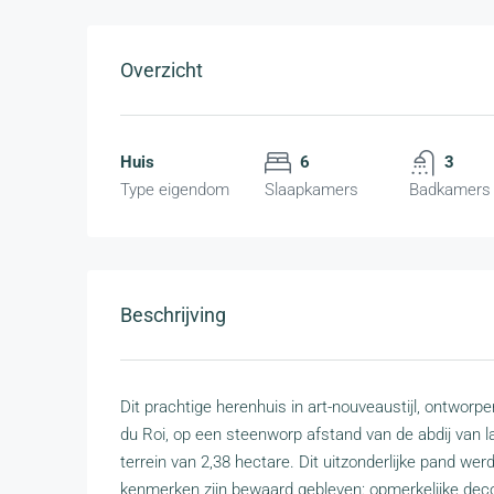
Overzicht
Huis
6
3
Type eigendom
Slaapkamers
Badkamers
Beschrijving
Dit prachtige herenhuis in art-nouveaustijl, ontworpen
du Roi, op een steenworp afstand van de abdij van 
terrein van 2,38 hectare. Dit uitzonderlijke pand we
kenmerken zijn bewaard gebleven: opmerkelijke decor