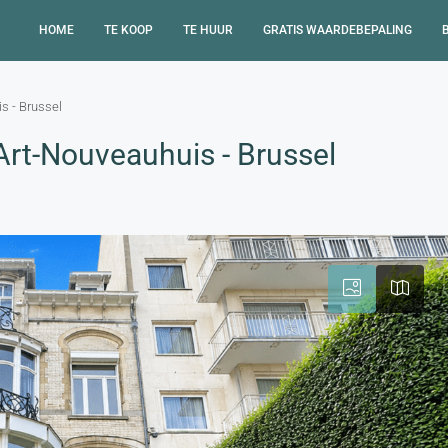
HOME
TE KOOP
TE HUUR
GRATIS WAARDEBEPALING
is - Brussel
 Art-Nouveauhuis - Brussel