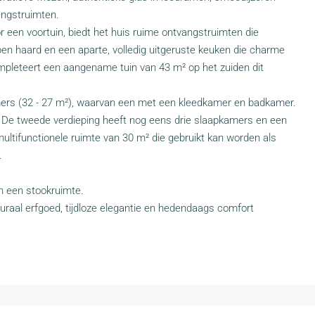
angstruimten.
r een voortuin, biedt het huis ruime ontvangstruimten die
en haard en een aparte, volledig uitgeruste keuken die charme
ompleteert een aangename tuin van 43 m² op het zuiden dit
mers (32 - 27 m²), waarvan een met een kleedkamer en badkamer.
 De tweede verdieping heeft nog eens drie slaapkamers en een
ultifunctionele ruimte van 30 m² die gebruikt kan worden als
.
n een stookruimte.
turaal erfgoed, tijdloze elegantie en hedendaags comfort