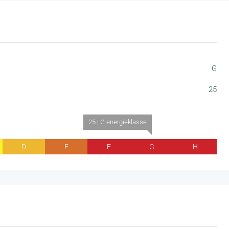
G
25
25 | G energieklasse
D
E
F
G
H