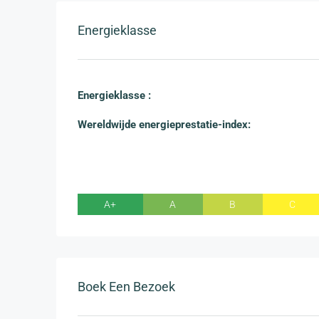
Energieklasse
Energieklasse :
Wereldwijde energieprestatie-index:
A+
A
B
C
Boek Een Bezoek