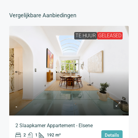
Vergelijkbare Aanbiedingen
TE HUUR
GELEASED
-
2 Slaapkamer Appartement - Elsene
2
1
192
m²
Details