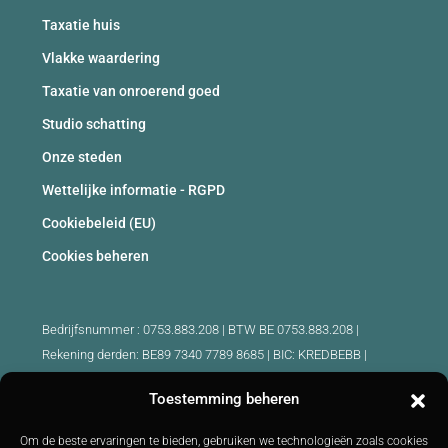
Taxatie huis
Vlakke waardering
Taxatie van onroerend goed
Studio schatting
Onze steden
Wettelijke informatie - RGPD
Cookiebeleid (EU)
Cookies beheren
Bedrijfsnummer : 0753.883.208 | BTW BE 0753.883.208 |
Rekening derden: BE89 7340 7789 8685 | BIC: KREDBEBB |
Beroepsaansprakelijkheid en borgstelling: 730.390.160
Toestemming beheren
Erkende makelaars België :
Om de beste ervaringen te bieden, gebruiken we technologieën zoals cookies