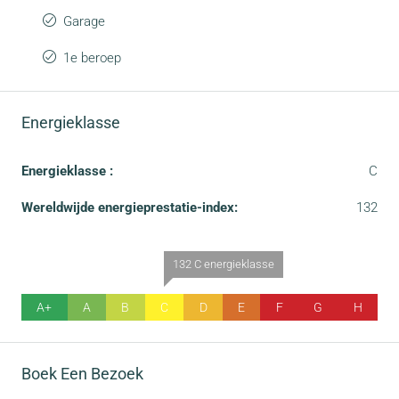
Garage
1e beroep
Energieklasse
Energieklasse :
C
Wereldwijde energieprestatie-index:
132
132 C energieklasse
A+
A
B
C
D
E
F
G
H
Boek Een Bezoek