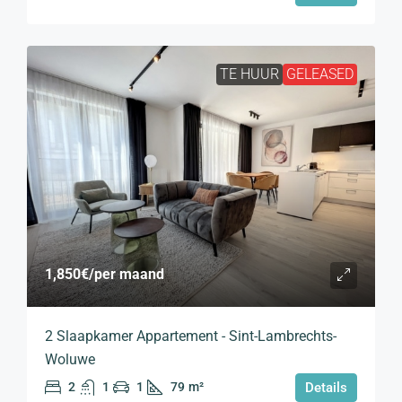
TE HUUR
GELEASED
1,850€
/per maand
2 Slaapkamer Appartement - Sint-Lambrechts-
Woluwe
2
1
1
79
m²
Details