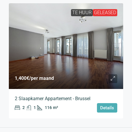
TE HUUR
GELEASED
1,400€
/per maand
2 Slaapkamer Appartement - Brussel
2
1
116
m²
Details