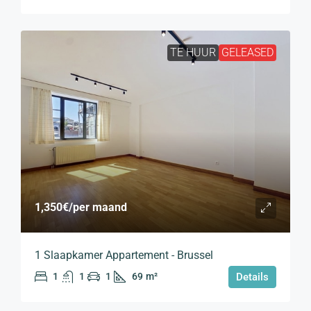
TE HUUR
GELEASED
1,350€
/per maand
1 Slaapkamer Appartement - Brussel
1
1
1
69
m²
Details