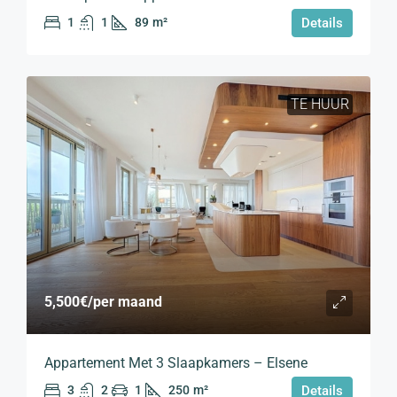
1
1
89
m²
Details
TE HUUR
5,500€
/per maand
Appartement Met 3 Slaapkamers – Elsene
3
2
1
250
m²
Details