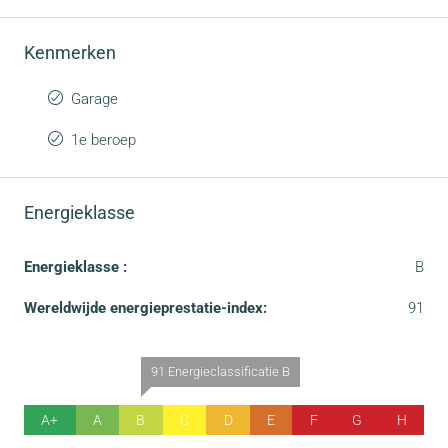
Kenmerken
Garage
1e beroep
Energieklasse
Energieklasse :
B
Wereldwijde energieprestatie-index:
91
91 Energieclassificatie B
A+
A
B
C
D
E
F
G
H