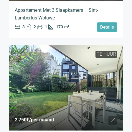
Appartement Met 3 Slaapkamers – Sint-
Lambertus-Woluwe
3
2
1
173
m²
Details
TE HUUR
2,750€
/per maand