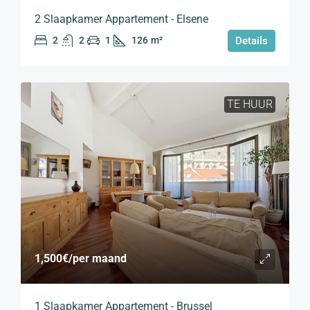
2 Slaapkamer Appartement - Elsene
2
2
1
126
m²
Details
TE HUUR
1,500€
/per maand
1 Slaapkamer Appartement - Brussel