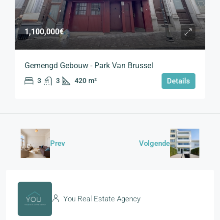
1,100,000€
Gemengd Gebouw - Park Van Brussel
3
3
420
m²
Details
Prev
Volgende
You Real Estate Agency