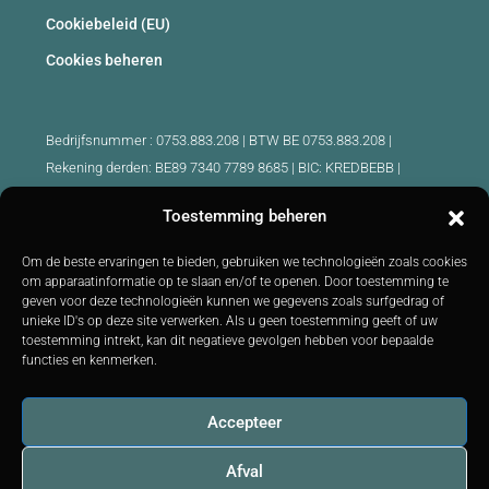
Cookiebeleid (EU)
Cookies beheren
Bedrijfsnummer : 0753.883.208 | BTW BE 0753.883.208 |
Rekening derden: BE89 7340 7789 8685 | BIC: KREDBEBB |
Beroepsaansprakelijkheid en borgstelling: 730.390.160
Toestemming beheren
Erkende makelaars België :
Om de beste ervaringen te bieden, gebruiken we technologieën zoals cookies
IPI 510.425 - IPI 509.754 - IPI 512.791 - IPI : 520.171
om apparaatinformatie op te slaan en/of te openen. Door toestemming te
geven voor deze technologieën kunnen we gegevens zoals surfgedrag of
IPI 519.992 (stagiair)
unieke ID's op deze site verwerken. Als u geen toestemming geeft of uw
Onderworpen aan
de deontologische code
BIV :
http://biv.be
|
toestemming intrekt, kan dit negatieve gevolgen hebben voor bepaalde
Controleorgaan: IPI -
Luxemburgstraat 16B 1000 Brussel -
Tel:
functies en kenmerken.
+32 2 505 38 50 E-mail:
info@ipi.be
Accepteer
Afval