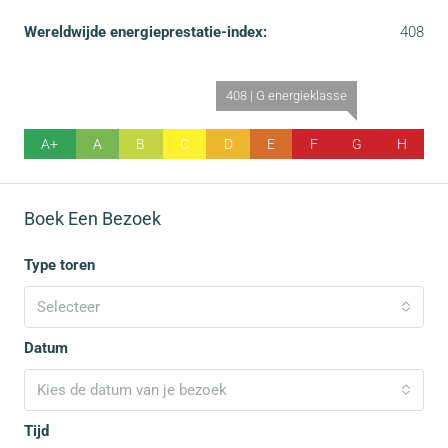
Wereldwijde energieprestatie-index:
408
408 | G energieklasse
A+
A
B
C
D
E
F
G
H
Boek Een Bezoek
Type toren
Selecteer
Datum
Kies de datum van je bezoek
Tijd