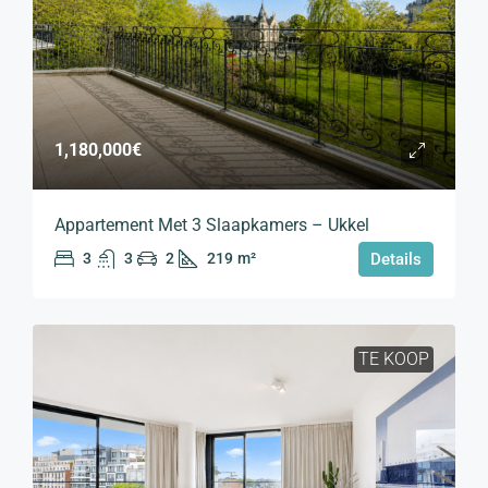
1,180,000€
Appartement Met 3 Slaapkamers – Ukkel
3
3
2
219
m²
Details
TE KOOP