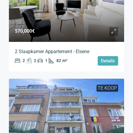
570,000€
2 Slaapkamer Appartement - Elsene
2
2
1
82
m²
Details
TE KOOP