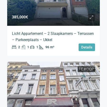
385,000€
Licht Appartement – 2 Slaapkamers – Terrassen
– Parkeerplaats – Ukkel
2
1
1
96
m²
Details
TE KOOP