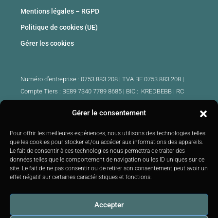
Mentions légales – RGPD
Politique de cookies (UE)
Gérer les cookies
Numéro d’entreprise : 0753.883.208 | TVA BE 0753.883.208 |
Compte Tiers : BE89 7340 7789 8685 | BIC : KREDBEBB |
RC
professionnelle et cautionnement : 730.390.160
Gérer le consentement
Agents immobiliers intermédiaires agrées Belgique :
Pour offrir les meilleures expériences, nous utilisons des technologies telles
IPI 510.425 – IPI 509.754 – IPI 512.791 – IPI : 520.171
que les cookies pour stocker et/ou accéder aux informations des appareils.
Le fait de consentir à ces technologies nous permettra de traiter des
IPI 519.992 (stagiaire)
données telles que le comportement de navigation ou les ID uniques sur ce
Soumis au
code de déontologie
IPI :
http://ipi.be
|
Instance de
site. Le fait de ne pas consentir ou de retirer son consentement peut avoir un
contrôle : IPI –
Rue du Luxembourg 16B 1000 Bruxelles –
Tél: +32
effet négatif sur certaines caractéristiques et fonctions.
2 505 38 50 E-mail:
info@ipi.be
Accepter