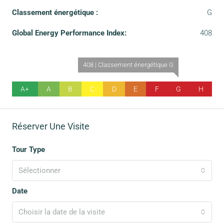
Classement énergétique :
G
Global Energy Performance Index:
408
408 | Classement énergétique G
A+
A
B
C
D
E
F
G
H
Réserver Une Visite
Tour Type
Sélectionner
Date
Choisir la date de la visite