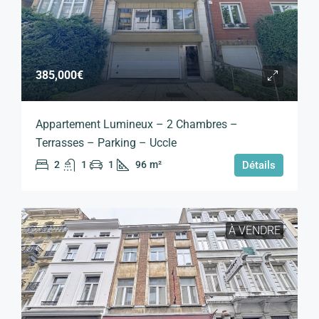
385,000€
Appartement Lumineux – 2 Chambres –
Terrasses – Parking – Uccle
2
1
1
96
m²
Détails
À VENDRE