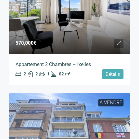
570,000€
Appartement 2 Chambres – Ixelles
2
2
1
82
m²
Détails
À VENDRE