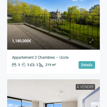
1,180,000€
Appartement 3 Chambres – Uccle
3
3
2
219
m²
Détails
À VENDRE