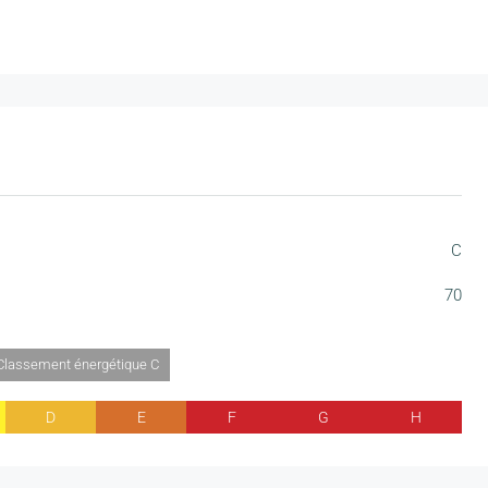
C
70
 Classement énergétique C
D
E
F
G
H