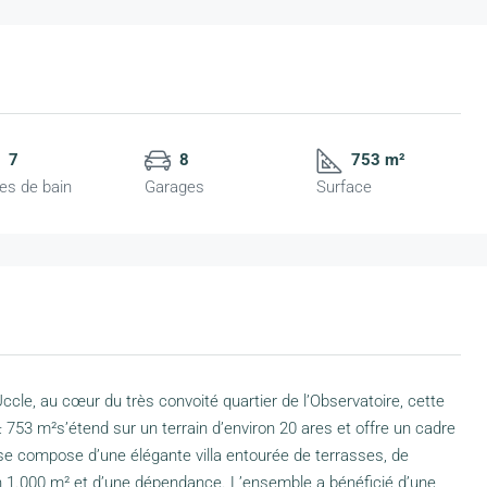
7
8
753 m²
les de bain
Garages
Surface
ccle, au cœur du très convoité quartier de l’Observatoire, cette
± 753 m²s’étend sur un terrain d’environ 20 ares et offre un cadre
le se compose d’une élégante villa entourée de terrasses, de
on 1.000 m² et d’une dépendance. L’ensemble a bénéficié d’une