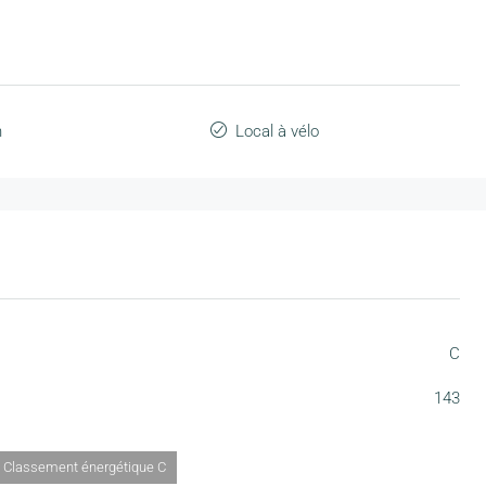
n
Local à vélo
C
143
| Classement énergétique C