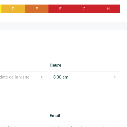
D
E
F
G
H
Heure
date de la visite
8:30 am
Email