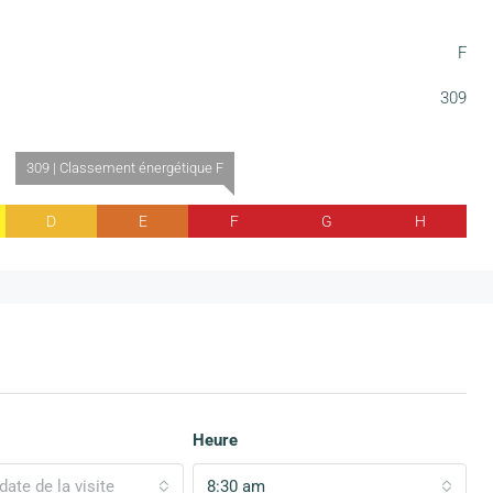
F
309
309 | Classement énergétique F
D
E
F
G
H
Heure
date de la visite
8:30 am