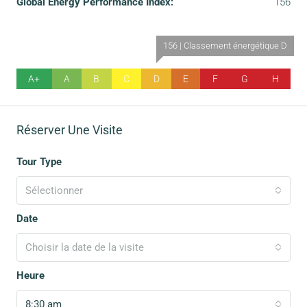
Global Energy Performance Index:
156
156 | Classement énergétique D
A+
A
B
C
D
E
F
G
H
Réserver Une Visite
Tour Type
Sélectionner
Date
Choisir la date de la visite
Heure
8:30 am