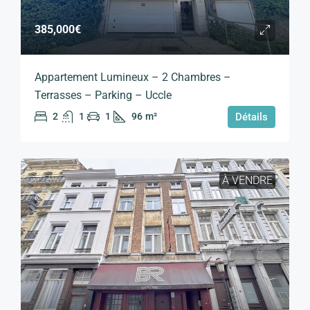
385,000€
Appartement Lumineux – 2 Chambres –
Terrasses – Parking – Uccle
2
1
1
96
m²
Détails
À VENDRE