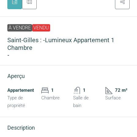
À VENDRE
VENDU
Saint-Gilles : -Lumineux Appartement 1
Chambre
-
Aperçu
Appartement
1
1
72 m²
Type de
Chambre
Salle de
Surface
propriété
bain
Description