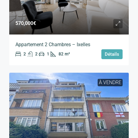
570,000€
Appartement 2 Chambres – Ixelles
2
2
1
82
m²
Détails
À VENDRE