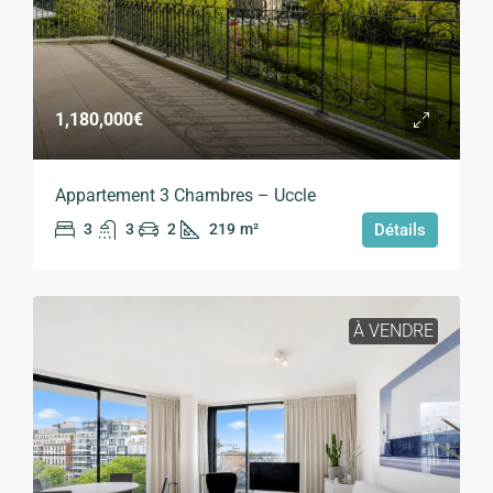
1,180,000€
Appartement 3 Chambres – Uccle
3
3
2
219
m²
Détails
À VENDRE