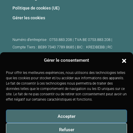
Politique de cookies (UE)
Gérer les cookies
Numéro d’entreprise : 0753.883.208 | TVA BE 0753.883.208 |
Compte Tiers : BE89 7340 7789 8685 | BIC : KREDBEBB |
RC
professionnelle et cautionnement : 730.390.160
Gérer le consentement
Agents immobiliers intermédiaires agrées Belgique :
Pour offrir les meilleures expériences, nous utilisons des technologies telles
IPI 510.425 – IPI 509.754 – IPI 512.791 – IPI : 520.171
que les cookies pour stocker et/ou accéder aux informations des appareils.
Le fait de consentir à ces technologies nous permettra de traiter des
IPI 519.992 (stagiaire)
données telles que le comportement de navigation ou les ID uniques sur ce
Soumis au
code de déontologie
IPI :
http://ipi.be
|
Instance de
site. Le fait de ne pas consentir ou de retirer son consentement peut avoir un
contrôle : IPI –
Rue du Luxembourg 16B 1000 Bruxelles –
Tél: +32
effet négatif sur certaines caractéristiques et fonctions.
2 505 38 50 E-mail:
info@ipi.be
Accepter
Refuser