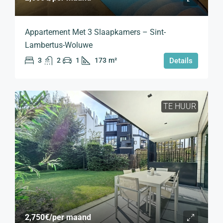
Appartement Met 3 Slaapkamers – Sint-
Lambertus-Woluwe
3
2
1
173
m²
Details
TE HUUR
2,750€
/per maand