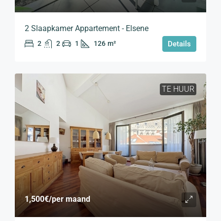
2 Slaapkamer Appartement - Elsene
2
2
1
126
m²
Details
TE HUUR
1,500€
/per maand