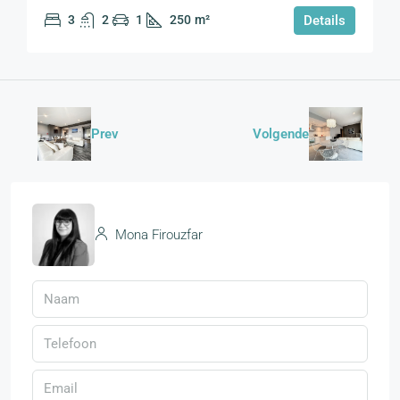
3
2
1
250
m²
Details
Prev
Volgende
Mona Firouzfar