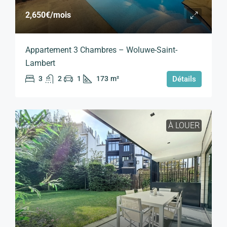
2,650€
/mois
Appartement 3 Chambres – Woluwe-Saint-
Lambert
3
2
1
173
m²
Détails
À LOUER