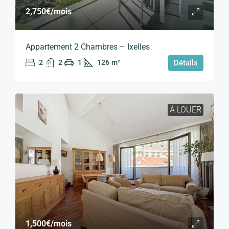
2,750€
/mois
Appartement 2 Chambres – Ixelles
2
2
1
126
m²
Détails
À LOUER
1,500€
/mois