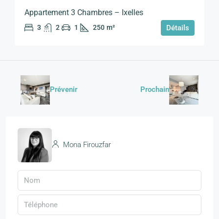
Appartement 3 Chambres – Ixelles
3
2
1
250
m²
Détails
Prévenir
Prochain
Mona Firouzfar