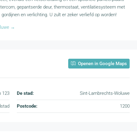
intercom, gepantserde deur, thermostaat, ventilatiesysteem met
ordijnen en verlichting. U zult er zeker verliefd op worden!
oluwe →
Openen in Google Maps
n 123
De stad:
Sint-Lambrechts-Woluwe
dstad
Postcode:
1200