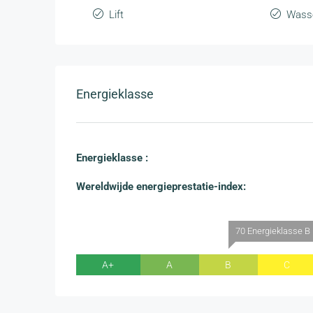
Lift
Wasse
Energieklasse
Energieklasse :
Wereldwijde energieprestatie-index:
70 Energieklasse B
A+
A
B
C