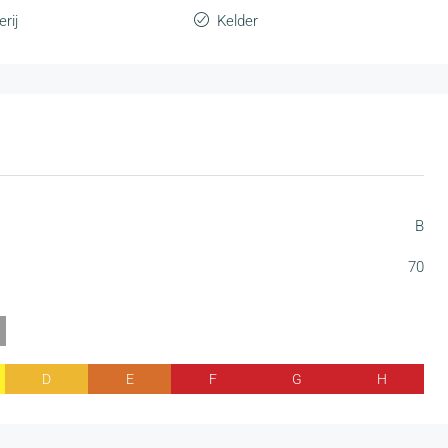
rij
Kelder
B
70
D
E
F
G
H