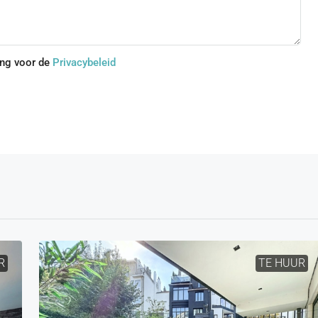
ing voor de
Privacybeleid
R
TE HUUR