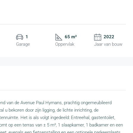
1
65 m²
2022
Garage
Oppervlak
Jaar van bouw
gend van de Avenue Paul Hymans, prachtig ongemeubileerd
 bekoren door zijn ligging, de lichte inrichting, de
nruimte. Het is als volgt ingedeeld: Entreehal, gastentoilet,
komt op een terras van ± 5 m², 1 slaapkamer, 1 badkamer en een
et, evenals een fietsenstalling en een optionele parkeerplaats