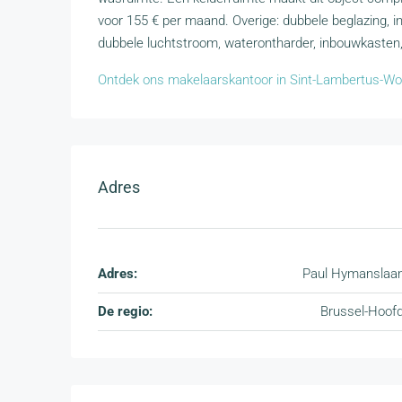
voor 155 € per maand. Overige: dubbele beglazing, 
dubbele luchtstroom, waterontharder, inbouwkasten, g
Ontdek ons makelaarskantoor in Sint-Lambertus-W
Adres
Adres:
Paul Hymanslaa
De regio:
Brussel-Hoof