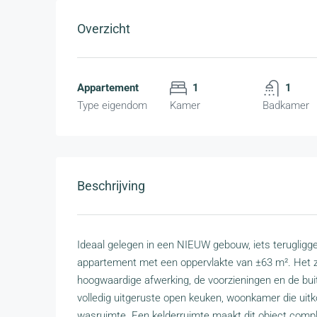
Overzicht
Appartement
1
1
Type eigendom
Kamer
Badkamer
Beschrijving
Ideaal gelegen in een NIEUW gebouw, iets teruglig
appartement met een oppervlakte van ±63 m². Het zal u
hoogwaardige afwerking, de voorzieningen en de buite
volledig uitgeruste open keuken, woonkamer die uit
wasruimte. Een kelderruimte maakt dit object comple