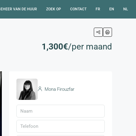
BEHEER VAN DE HUUR
ZOEK OP
CONTACT
FR
EN
NL
1,300€
/per maand
Mona Firouzfar