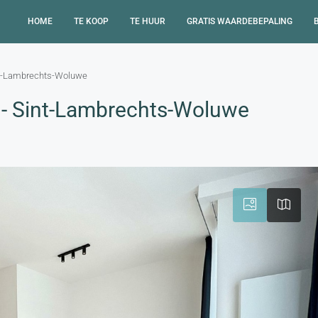
HOME
TE KOOP
TE HUUR
GRATIS WAARDEBEPALING
nt-Lambrechts-Woluwe
- Sint-Lambrechts-Woluwe