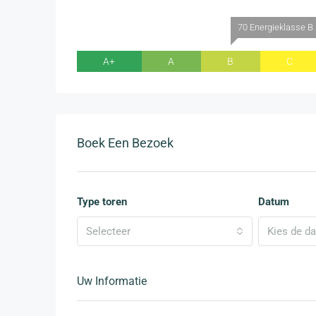
70 Energieklasse B
A+
A
B
C
Boek Een Bezoek
Type toren
Datum
Selecteer
Kies de d
Uw Informatie