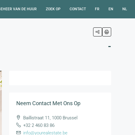
BEHEER VAN DE HUUR
ZOEK OP
CONTACT
FR
EN
NL
-
Neem Contact Met Ons Op
Baillistraat 11, 1000 Brussel
+32 2 460 83 86
info@yourealestate.be