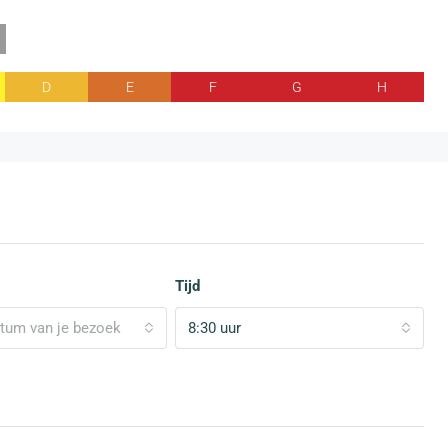
D
E
F
G
H
Tijd
atum van je bezoek
8:30 uur