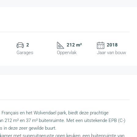
2
212 m²
2018
Garages
Oppervlak
Jaar van bouw
e Français en het Wolvendael park, biedt deze prachtige
an 212 m² en 37 m² buitenruimte. Met een uitstekende EPB (C-)
 in deze zeer gewilde buurt.
onkamer met superuitgeruste open keuken, een buitenruimte van