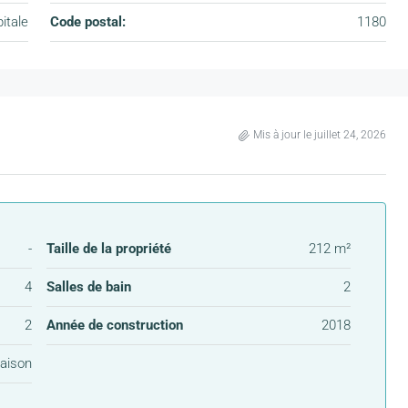
itale
Code postal:
1180
Mis à jour le juillet 24, 2026
-
Taille de la propriété
212 m²
4
Salles de bain
2
2
Année de construction
2018
aison