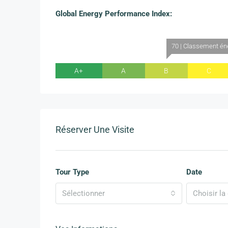
Global Energy Performance Index:
70 | Classement én
A+
A
B
C
Réserver Une Visite
Tour Type
Date
Sélectionner
Choisir la 