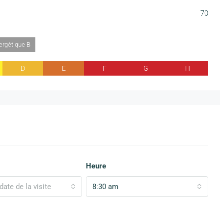
70
ergétique B
D
E
F
G
H
Heure
date de la visite
8:30 am