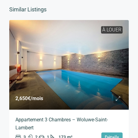
Similar Listings
À LOUER
2,650€
/mois
Appartement 3 Chambres – Woluwe-Saint-
Lambert
3
2
1
173
m²
Détails