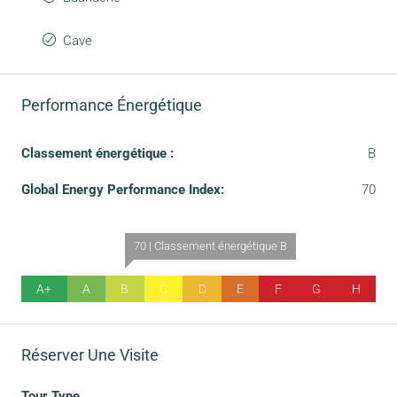
Cave
Performance Énergétique
Classement énergétique :
B
Global Energy Performance Index:
70
70 | Classement énergétique B
A+
A
B
C
D
E
F
G
H
Réserver Une Visite
Tour Type