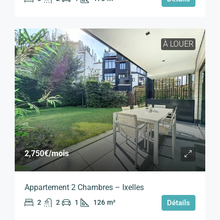
À LOUER
2,750€
/mois
Appartement 2 Chambres – Ixelles
2
2
1
126
m²
Détails