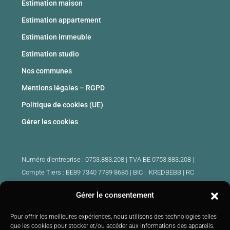
Estimation maison
Estimation appartement
Estimation immeuble
Estimation studio
Nos communes
Mentions légales – RGPD
Politique de cookies (UE)
Gérer les cookies
Numéro d’entreprise : 0753.883.208 | TVA BE 0753.883.208 |
Compte Tiers : BE89 7340 7789 8685 | BIC : KREDBEBB |
RC
professionnelle et cautionnement : 730.390.160
Gérer le consentement
Agents immobiliers intermédiaires agrées Belgique :
Pour offrir les meilleures expériences, nous utilisons des technologies telles
IPI 510.425 – IPI 509.754 – IPI 512.791 – IPI : 520.171
que les cookies pour stocker et/ou accéder aux informations des appareils.