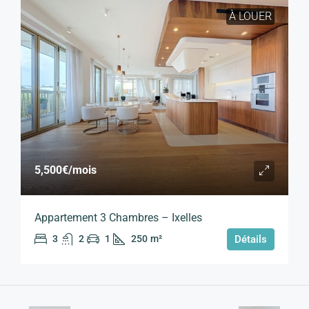
À LOUER
5,500€
/mois
Appartement 3 Chambres – Ixelles
3
2
1
250
m²
Détails